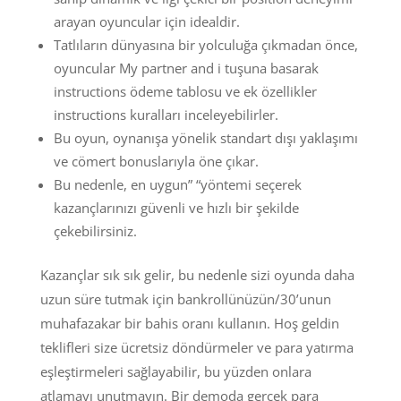
arayan oyuncular için idealdir.
Tatlıların dünyasına bir yolculuğa çıkmadan önce,
oyuncular My partner and i tuşuna basarak
instructions ödeme tablosu ve ek özellikler
instructions kuralları inceleyebilirler.
Bu oyun, oynanışa yönelik standart dışı yaklaşımı
ve cömert bonuslarıyla öne çıkar.
Bu nedenle, en uygun” “yöntemi seçerek
kazançlarınızı güvenli ve hızlı bir şekilde
çekebilirsiniz.
Kazançlar sık sık gelir, bu nedenle sizi oyunda daha
uzun süre tutmak için bankrollünüzün/30’unun
muhafazakar bir bahis oranı kullanın. Hoş geldin
teklifleri size ücretsiz döndürmeler ve para yatırma
eşleştirmeleri sağlayabilir, bu yüzden onlara
atlamayı unutmayın. Bir demoda gerçek para