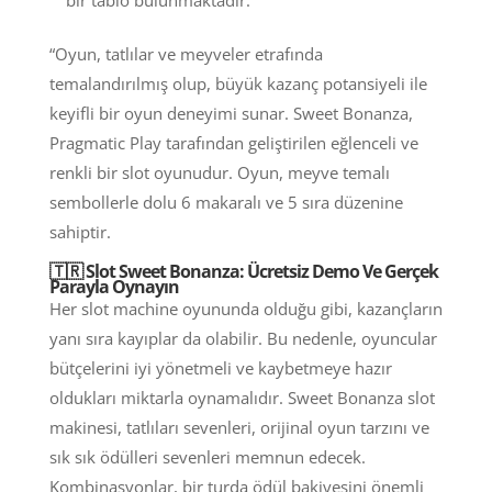
bir tablo bulunmaktadır.
“Oyun, tatlılar ve meyveler etrafında
temalandırılmış olup, büyük kazanç potansiyeli ile
keyifli bir oyun deneyimi sunar. Sweet Bonanza,
Pragmatic Play tarafından geliştirilen eğlenceli ve
renkli bir slot oyunudur. Oyun, meyve temalı
sembollerle dolu 6 makaralı ve 5 sıra düzenine
sahiptir.
🇹🇷 Slot Sweet Bonanza: Ücretsiz Demo Ve Gerçek
Parayla Oynayın
Her slot machine oyununda olduğu gibi, kazançların
yanı sıra kayıplar da olabilir. Bu nedenle, oyuncular
bütçelerini iyi yönetmeli ve kaybetmeye hazır
oldukları miktarla oynamalıdır. Sweet Bonanza slot
makinesi, tatlıları sevenleri, orijinal oyun tarzını ve
sık sık ödülleri sevenleri memnun edecek.
Kombinasyonlar, bir turda ödül bakiyesini önemli