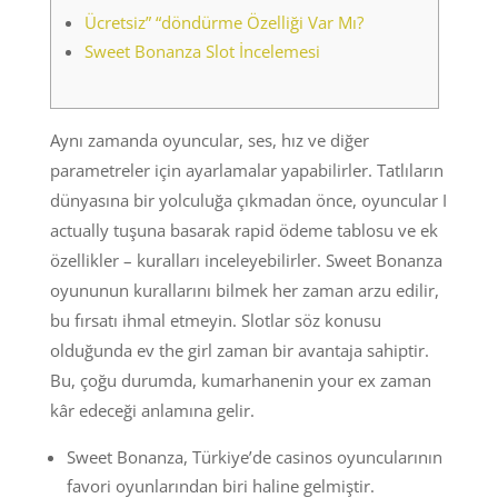
Ücretsiz” “döndürme Özelliği Var Mı?
Sweet Bonanza Slot İncelemesi
Aynı zamanda oyuncular, ses, hız ve diğer
parametreler için ayarlamalar yapabilirler. Tatlıların
dünyasına bir yolculuğa çıkmadan önce, oyuncular I
actually tuşuna basarak rapid ödeme tablosu ve ek
özellikler – kuralları inceleyebilirler. Sweet Bonanza
oyununun kurallarını bilmek her zaman arzu edilir,
bu fırsatı ihmal etmeyin. Slotlar söz konusu
olduğunda ev the girl zaman bir avantaja sahiptir.
Bu, çoğu durumda, kumarhanenin your ex zaman
kâr edeceği anlamına gelir.
Sweet Bonanza, Türkiye’de casinos oyuncularının
favori oyunlarından biri haline gelmiştir.