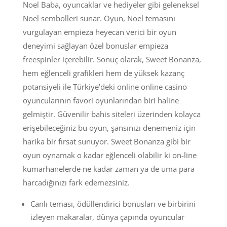
Noel Baba, oyuncaklar ve hediyeler gibi geleneksel
Noel sembolleri sunar. Oyun, Noel temasını
vurgulayan empieza heyecan verici bir oyun
deneyimi sağlayan özel bonuslar empieza
freespinler içerebilir. Sonuç olarak, Sweet Bonanza,
hem eğlenceli grafikleri hem de yüksek kazanç
potansiyeli ile Türkiye’deki online online casino
oyuncularının favori oyunlarından biri haline
gelmiştir. Güvenilir bahis siteleri üzerinden kolayca
erişebileceğiniz bu oyun, şansınızı denemeniz için
harika bir fırsat sunuyor. Sweet Bonanza gibi bir
oyun oynamak o kadar eğlenceli olabilir ki on-line
kumarhanelerde ne kadar zaman ya de uma para
harcadığınızı fark edemezsiniz.
Canlı teması, ödüllendirici bonusları ve birbirini
izleyen makaralar, dünya çapında oyuncular