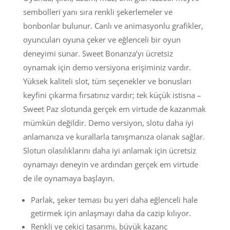
sembolleri yanı sıra renkli şekerlemeler ve
bonbonlar bulunur. Canlı ve animasyonlu grafikler,
oyuncuları oyuna çeker ve eğlenceli bir oyun
deneyimi sunar. Sweet Bonanza’yı ücretsiz
oynamak için demo versiyona erişiminiz vardır.
Yüksek kaliteli slot, tüm seçenekler ve bonusları
keyfini çıkarma fırsatınız vardır; tek küçük istisna –
Sweet Paz slotunda gerçek em virtude de kazanmak
mümkün değildir. Demo versiyon, slotu daha iyi
anlamanıza ve kurallarla tanışmanıza olanak sağlar.
Slotun olasılıklarını daha iyi anlamak için ücretsiz
oynamayı deneyin ve ardından gerçek em virtude
de ile oynamaya başlayın.
Parlak, şeker teması bu yeri daha eğlenceli hale
getirmek için anlaşmayı daha da cazip kılıyor.
Renkli ve çekici tasarımı, büyük kazanç