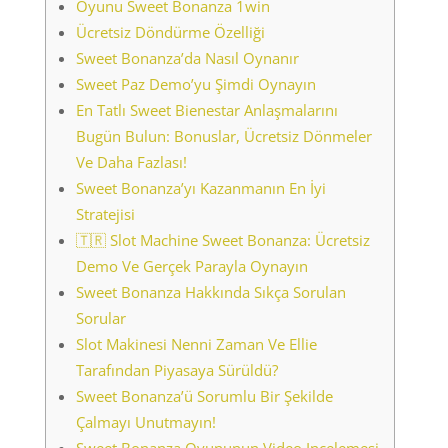
Oyunu Sweet Bonanza 1win
Ücretsiz Döndürme Özelliği
Sweet Bonanza’da Nasıl Oynanır
Sweet Paz Demo’yu Şimdi Oynayın
En Tatlı Sweet Bienestar Anlaşmalarını
Bugün Bulun: Bonuslar, Ücretsiz Dönmeler
Ve Daha Fazlası!
Sweet Bonanza’yı Kazanmanın En İyi
Stratejisi
🇹🇷 Slot Machine Sweet Bonanza: Ücretsiz
Demo Ve Gerçek Parayla Oynayın
Sweet Bonanza Hakkında Sıkça Sorulan
Sorular
Slot Makinesi Nenni Zaman Ve Ellie
Tarafından Piyasaya Sürüldü?
Sweet Bonanza’ü Sorumlu Bir Şekilde
Çalmayı Unutmayın!