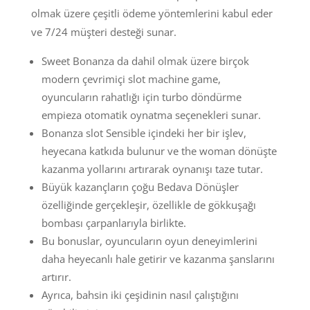
olmak üzere çeşitli ödeme yöntemlerini kabul eder
ve 7/24 müşteri desteği sunar.
Sweet Bonanza da dahil olmak üzere birçok
modern çevrimiçi slot machine game,
oyuncuların rahatlığı için turbo döndürme
empieza otomatik oynatma seçenekleri sunar.
Bonanza slot Sensible içindeki her bir işlev,
heyecana katkıda bulunur ve the woman dönüşte
kazanma yollarını artırarak oynanışı taze tutar.
Büyük kazançların çoğu Bedava Dönüşler
özelliğinde gerçekleşir, özellikle de gökkuşağı
bombası çarpanlarıyla birlikte.
Bu bonuslar, oyuncuların oyun deneyimlerini
daha heyecanlı hale getirir ve kazanma şanslarını
artırır.
Ayrıca, bahsin iki çeşidinin nasıl çalıştığını