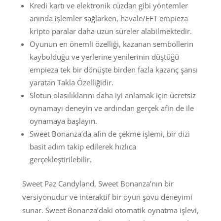
Kredi kartı ve elektronik cüzdan gibi yöntemler
anında işlemler sağlarken, havale/EFT empieza
kripto paralar daha uzun süreler alabilmektedir.
Oyunun en önemli özelliği, kazanan sembollerin
kaybolduğu ve yerlerine yenilerinin düştüğü
empieza tek bir dönüşte birden fazla kazanç şansı
yaratan Takla Özelliğidir.
Slotun olasılıklarını daha iyi anlamak için ücretsiz
oynamayı deneyin ve ardından gerçek afin de ile
oynamaya başlayın.
Sweet Bonanza’da afin de çekme işlemi, bir dizi
basit adım takip edilerek hızlıca
gerçekleştirilebilir.
Sweet Paz Candyland, Sweet Bonanza’nın bir
versiyonudur ve interaktif bir oyun şovu deneyimi
sunar. Sweet Bonanza’daki otomatik oynatma işlevi,