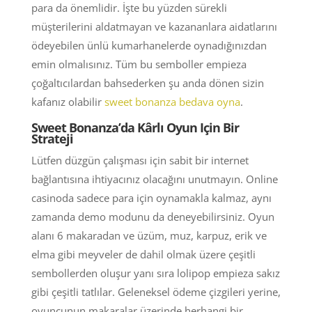
para da önemlidir. İşte bu yüzden sürekli
müşterilerini aldatmayan ve kazananlara aidatlarını
ödeyebilen ünlü kumarhanelerde oynadığınızdan
emin olmalısınız. Tüm bu semboller empieza
çoğaltıcılardan bahsederken şu anda dönen sizin
kafanız olabilir
sweet bonanza bedava oyna
.
Sweet Bonanza’da Kârlı Oyun Için Bir
Strateji
Lütfen düzgün çalışması için sabit bir internet
bağlantısına ihtiyacınız olacağını unutmayın. Online
casinoda sadece para için oynamakla kalmaz, aynı
zamanda demo modunu da deneyebilirsiniz. Oyun
alanı 6 makaradan ve üzüm, muz, karpuz, erik ve
elma gibi meyveler de dahil olmak üzere çeşitli
sembollerden oluşur yanı sıra lolipop empieza sakız
gibi çeşitli tatlılar. Geleneksel ödeme çizgileri yerine,
oyuncunun makaralar üzerinde herhangi bir