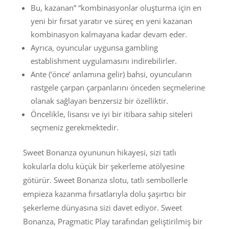
Bu, kazanan” “kombinasyonlar oluşturma için en
yeni bir fırsat yaratır ve süreç en yeni kazanan
kombinasyon kalmayana kadar devam eder.
Ayrıca, oyuncular uygunsa gambling
establishment uygulamasını indirebilirler.
Ante (‘önce’ anlamına gelir) bahsi, oyuncuların
rastgele çarpan çarpanlarını önceden seçmelerine
olanak sağlayan benzersiz bir özelliktir.
Öncelikle, lisansı ve iyi bir itibara sahip siteleri
seçmeniz gerekmektedir.
Sweet Bonanza oyununun hikayesi, sizi tatlı
kokularla dolu küçük bir şekerleme atölyesine
götürür. Sweet Bonanza slotu, tatlı sembollerle
empieza kazanma fırsatlarıyla dolu şaşırtıcı bir
şekerleme dünyasına sizi davet ediyor. Sweet
Bonanza, Pragmatic Play tarafından geliştirilmiş bir