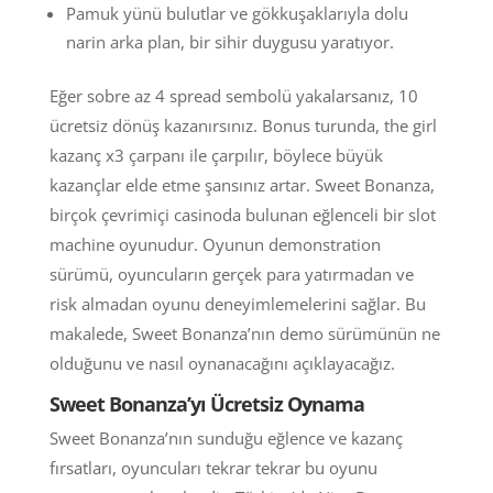
Pamuk yünü bulutlar ve gökkuşaklarıyla dolu
narin arka plan, bir sihir duygusu yaratıyor.
Eğer sobre az 4 spread sembolü yakalarsanız, 10
ücretsiz dönüş kazanırsınız. Bonus turunda, the girl
kazanç x3 çarpanı ile çarpılır, böylece büyük
kazançlar elde etme şansınız artar. Sweet Bonanza,
birçok çevrimiçi casinoda bulunan eğlenceli bir slot
machine oyunudur. Oyunun demonstration
sürümü, oyuncuların gerçek para yatırmadan ve
risk almadan oyunu deneyimlemelerini sağlar. Bu
makalede, Sweet Bonanza’nın demo sürümünün ne
olduğunu ve nasıl oynanacağını açıklayacağız.
Sweet Bonanza’yı Ücretsiz Oynama
Sweet Bonanza’nın sunduğu eğlence ve kazanç
fırsatları, oyuncuları tekrar tekrar bu oyunu