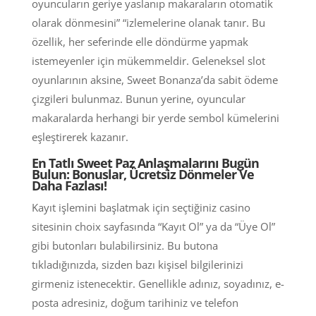
oyuncuların geriye yaslanıp makaraların otomatik
olarak dönmesini” “izlemelerine olanak tanır. Bu
özellik, her seferinde elle döndürme yapmak
istemeyenler için mükemmeldir. Geleneksel slot
oyunlarının aksine, Sweet Bonanza’da sabit ödeme
çizgileri bulunmaz. Bunun yerine, oyuncular
makaralarda herhangi bir yerde sembol kümelerini
eşleştirerek kazanır.
En Tatlı Sweet Paz Anlaşmalarını Bugün
Bulun: Bonuslar, Ücretsiz Dönmeler Ve
Daha Fazlası!
Kayıt işlemini başlatmak için seçtiğiniz casino
sitesinin choix sayfasında “Kayıt Ol” ya da “Üye Ol”
gibi butonları bulabilirsiniz. Bu butona
tıkladığınızda, sizden bazı kişisel bilgilerinizi
girmeniz istenecektir. Genellikle adınız, soyadınız, e-
posta adresiniz, doğum tarihiniz ve telefon