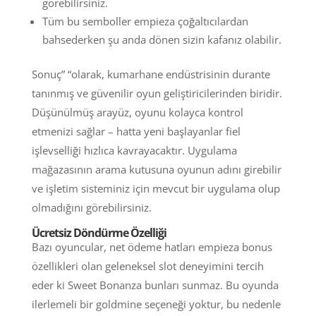
görebilirsiniz.
Tüm bu semboller empieza çoğaltıcılardan
bahsederken şu anda dönen sizin kafanız olabilir.
Sonuç” “olarak, kumarhane endüstrisinin durante
tanınmış ve güvenilir oyun geliştiricilerinden biridir.
Düşünülmüş arayüz, oyunu kolayca kontrol
etmenizi sağlar – hatta yeni başlayanlar fiel
işlevselliği hızlıca kavrayacaktır. Uygulama
mağazasının arama kutusuna oyunun adını girebilir
ve işletim sisteminiz için mevcut bir uygulama olup
olmadığını görebilirsiniz.
Ücretsiz Döndürme Özelliği
Bazı oyuncular, net ödeme hatları empieza bonus
özellikleri olan geleneksel slot deneyimini tercih
eder ki Sweet Bonanza bunları sunmaz. Bu oyunda
ilerlemeli bir goldmine seçeneği yoktur, bu nedenle