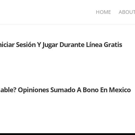
HOME
ABOU
iciar Sesión Y Jugar Durante Línea Gratis
fiable? Opiniones Sumado A Bono En Mexico