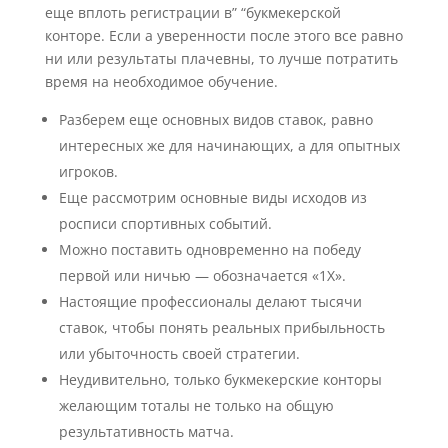
еще вплоть регистрации в” “букмекерской
конторе. Если а уверенности после этого все равно
ни или результаты плачевны, то лучше потратить
время на необходимое обучение.
Разберем еще основных видов ставок, равно
интересных же для начинающих, а для опытных
игроков.
Еще рассмотрим основные виды исходов из
росписи спортивных событий.
Можно поставить одновременно на победу
первой или ничью — обозначается «1Х».
Настоящие профессионалы делают тысячи
ставок, чтобы понять реальных прибыльность
или убыточность своей стратегии.
Неудивительно, только букмекерские конторы
желающим тоталы не только на общую
результативность матча.