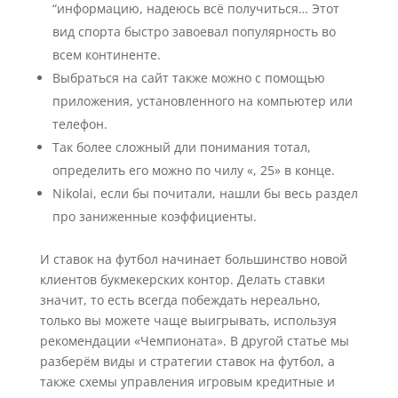
“информацию, надеюсь всё получиться… Этот
вид спорта быстро завоевал популярность во
всем континенте.
Выбраться на сайт также можно с помощью
приложения, установленного на компьютер или
телефон.
Так более сложный дли понимания тотал,
определить его можно по чилу «, 25» в конце.
Nikolai, если бы почитали, нашли бы весь раздел
про заниженные коэффициенты.
И ставок на футбол начинает большинство новой
клиентов букмекерских контор. Делать ставки
значит, то есть всегда побеждать нереально,
только вы можете чаще выигрывать, используя
рекомендации «Чемпионата». В другой статье мы
разберём виды и стратегии ставок на футбол, а
также схемы управления игровым кредитные и