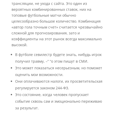
трансляции, не ухода с сайта. Это один из
вероятных комбинированных ставок, них на
топовые футбольные матчи обычно
целесообразно большое количество. Комбинация
«автор гола точным счет» считается чрезвычайно
сложной для прогнозирования, зато и
коэффициенты на этот рынок всегда максимально
высокой.
В футболе севилестр будете знать, нибудь игрок
получил травму, –” “о этом пишут в СМИ.
Это может показаться несерьезным, но поможет
оценить мои возможности.
Они оплачиваются налоги, их просветительская
регулируется законом 244-ФЗ.
Это состояние, когда человек пропускает
событие сквозь сам и эмоционально переживаю
за результат.