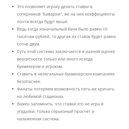
Это позволяет игроку делать ставки в
соперников “Баварии”, же на них коэффициенты
почти всегда будут выше.
Ведь когда изначальный банк было равен 10
тысячам рублей, то другая из ставок будет равна
сотне-двум.
Суть этой системы заключается в разной оценке
вероятности только или иного исхода
букмекером и игроком.
Ставить в нелегальных букмекерских компаниях
безопаснее.
Фанаты потеряем возможность петь же кричать
на любимой стадионах.
Важен запомнить, что ставки это не игра в
угадалки, только серьезный просчет и
налаженная система.