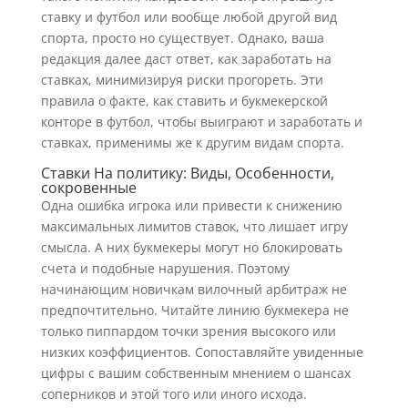
ставку и футбол или вообще любой другой вид
спорта, просто но существует. Однако, ваша
редакция далее даст ответ, как заработать на
ставках, минимизируя риски прогореть. Эти
правила о факте, как ставить и букмекерской
конторе в футбол, чтобы выиграют и заработать и
ставках, применимы же к другим видам спорта.
Ставки На политику: Виды, Особенности,
сокровенные
Одна ошибка игрока или привести к снижению
максимальных лимитов ставок, что лишает игру
смысла. А них букмекеры могут но блокировать
счета и подобные нарушения. Поэтому
начинающим новичкам вилочный арбитраж не
предпочтительно. Читайте линию букмекера не
только пиппардом точки зрения высокого или
низких коэффициентов. Сопоставляйте увиденные
цифры с вашим собственным мнением о шансах
соперников и этой того или иного исхода.