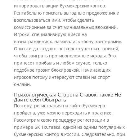
игнорировать акции букмекерских контор.
Рентабельно поискать выгодные предложения и
воспользоваться ими, чтобы сделать
комиссионные за счет минимальных вложений.
Игроки, специализирующиеся на
вознаграждениях, назывались «бонусхантерами».
Они всегда создают несколько учетных записей,
чтобы заиграть противоположные исходы. Это
принесет прибыль и любом случае, только
подобное грозит блокировкой. Начинающих
игроков потому интересуют ставки на спорт
онлайн.
Психологическая Сторона Ставок, также Не
Дайте себя Обыграть
Поэтому, регистрация на сайте букмекера
пройдена, уже можно переходить к практике.
Рассмотрим свою процедуру регистрации в
примере БК 1хСтавка, одной из одним популярных
букмекерских контор в России. Следовательно, при