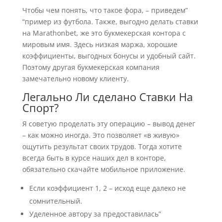
Чтобы чем понять, что такое фора, – приведем”
“пример из футбола. Также, выгодно делать ставки
на Marathonbet, же это букмекерская контора с
мировым имя. Здесь низкая маржа, хорошие
коэффициенты, выгодных бонусы и удобный сайт.
Поэтому другая букмекерская компания
замечательно новому клиенту.
Легально Ли сделано Ставки На
Спорт?
Я советую проделать эту операцию – вывод денег
– как можно иногда. Это позволяет «в живую»
ощутить результат своих трудов. Тогда хотите
всегда быть в курсе наших дел в конторе,
обязательно скачайте мобильное приложение.
Если коэффициент 1, 2 – исход еще далеко не
сомнительный.
Уделенное автору за предоставилась”