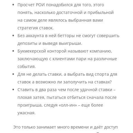
Просчет РОИ понадобился для того, этого
понять, насколько достаточной и прибыльной
на самом деле являлось выбранная вами
стратегия ставок.
Без аккаунта в ней бетторы не смогут совершить
депозиты и выведя выигрыши.
Букмекерской конторой называют компанию,
заключающую с клиентами пари на различные
события.
Для не делать ставки, а выбрать вид спорта для
ставок а возможно ли заполучить на ставках?
Ставить в два раза чем после удачной ставки –
плохая затея, пытаться отбиться сначала после
проигрыша, следуя «олл-ин» – еще более
ужасная.
Это только занимает много времени и даёт доступ