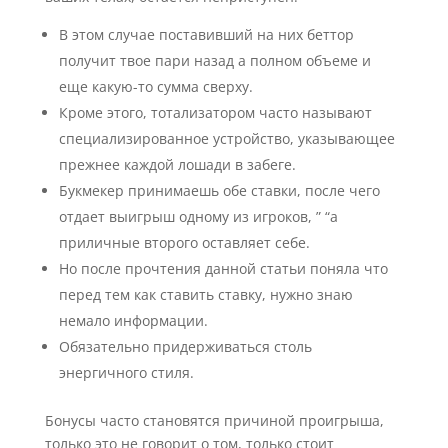
В этом случае поставивший на них беттор
получит твое пари назад а полном объеме и
еще какую-то сумма сверху.
Кроме этого, тотализатором часто называют
специализированное устройство, указывающее
прежнее каждой лошади в забеге.
Букмекер принимаешь обе ставки, после чего
отдает выигрыш одному из игроков, ” “а
приличные второго оставляет себе.
Но после прочтения данной статьи поняла что
перед тем как ставить ставку, нужно знаю
немало информации.
Обязательно придерживаться столь
энергичного стиля.
Бонусы часто становятся причиной проигрыша,
только это не говорит о том, только стоит