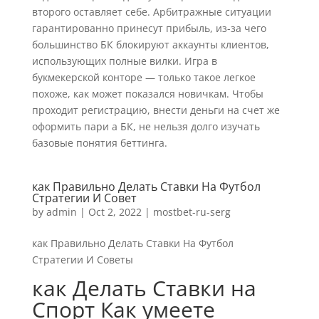
второго оставляет себе. Арбитражные ситуации
гарантированно принесут прибыль, из-за чего
большинство БК блокируют аккаунты клиентов,
использующих полные вилки. Игра в
букмекерской конторе — только такое легкое
похоже, как может показался новичкам. Чтобы
проходит регистрацию, внести деньги на счет же
оформить пари а БК, не нельзя долго изучать
базовые понятия беттинга.
как Правильно Делать Ставки На Футбол
Стратегии И Совет
by
admin
|
Oct 2, 2022
|
mostbet-ru-serg
как Правильно Делать Ставки На Футбол
Стратегии И Советы
как Делать Ставки на
Спорт Как умеете