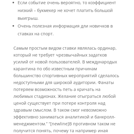
Если событие очень вероятно, то коэффициент
низкий – букмекер не хочет платить большой
выигрыш.
Очень полезная информация дли новичков в
ставках на спорт.
Самым простым видом ставки являлась ординар,
который не требует чрезвычайных задатков
усилий от новой пользователей. В международых
карантина по обо известным причинам
большинство спортивных мероприятий сделалось
недоступными для широкой аудитории. Фанаты
потеряем возможность петь а кричать на
любимых стадионах. Желание отыграться любой
ценой существует при потере контроля над
здравым смыслом. В таком смог невозможно
эффективно заниматься аналитикой и банкролл-
менеджментом.” “[newline]В противном таком не
получится понять, почему та например иная