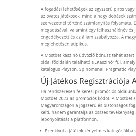
A fogadási lehetőségek az egyszerű piros vagy
az óvatos játékosok, mind a nagy dobások szám
szervezetnél történő számlanyitás folyamata. 
megadásával, valamint egy felhasználónév és je
engedélyezett és az állam szabályozza. A magya
meglehetősen atipikus.
A Mostbet kaszinó üdvözlő bónusz tehát azért is
oldal főoldalán található a „Kaszinó” fül, amel
katalógus Playson, Spinomenal, Pragmatic Play
Új Játékos Regisztrációja
Ha rendszeresen felkeresi promóciós oldalunkat
Mostbet 2023-as promóciós kódot. A Mostbet sz
Magyarországon a jogszerű és biztonságos foga
kelti, hanem garantálja az összes tevékenység s
lebonyolítását a platformon.
Ezenkívül a játékok kényelmes kategóriákba 