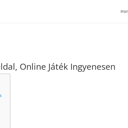
Ho
ldal, Online Játék Ingyenesen
k