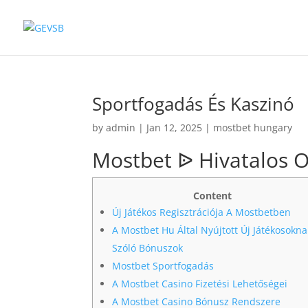
Sportfogadás És Kaszinó
by
admin
|
Jan 12, 2025
|
mostbet hungary
Mostbet ᐉ Hivatalos O
Content
Új Játékos Regisztrációja A Mostbetben
A Mostbet Hu Által Nyújtott Új Játékosokna
Szóló Bónuszok
Mostbet Sportfogadás
A Mostbet Casino Fizetési Lehetőségei
А Моstbеt Саsіnо Bónusz Rеndszеrе