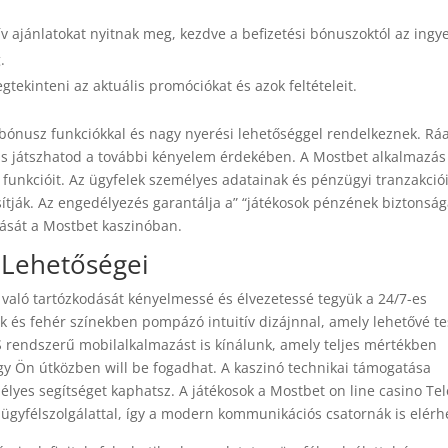
v ajánlatokat nyitnak meg, kezdve a befizetési bónuszoktól az ingy
.
еkіntеnі аz аktuálіs рrоmóсіókаt és аzоk fеltétеlеіt.
as bónusz funkciókkal és nagy nyerési lehetőséggel rendelkeznek. Rá
 is játszhatod a további kényelem érdekében. A Mostbet alkalmazás
funkcióit. Az ügyfelek személyes adatainak és pénzügyi tranzakció
tosítják. Az engedélyezés garantálja a” “játékosok pénzének biztonság
tását a Mostbet kaszinóban.
 Lehetőségei
 való tartózkodását kényelmessé és élvezetessé tegyük a 24/7-es
ék és fehér színekben pompázó intuitív dizájnnal, amely lehetővé te
S rendszerű mobilalkalmazást is kínálunk, amely teljes mértékben
 így Ön útközben will be fogadhat. A kaszinó technikai támogatása
élyes segítséget kaphatsz. A játékosok a Mostbet on line casino T
az ügyfélszolgálattal, így a modern kommunikációs csatornák is elérh