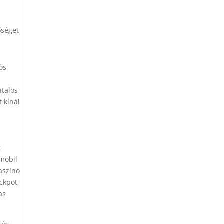
őséget
lős
atalos
 kínál
k
 mobil
kaszinó
ackpot
as