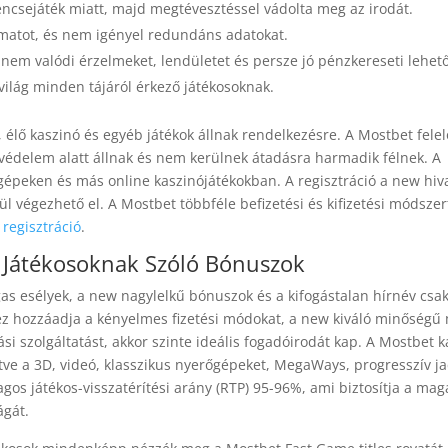
encsejáték miatt, majd megtévesztéssel vádolta meg az irodát.
yamatot, és nem igényel redundáns adatokat.
em valódi érzelmeket, lendületet és persze jó pénzkereseti lehet
ilág minden tájáról érkező játékosoknak.
, élő kaszinó és egyéb játékok állnak rendelkezésre. A Mostbet fele
i védelem alatt állnak és nem kerülnek átadásra harmadik félnek. A
épeken és más online kaszinójátékokban. A regisztráció a new hiv
 végezhető el. A Mostbet többféle befizetési és kifizetési módszert
regisztráció
.
j Játékosoknak Szóló Bónuszok
as esélyek, a new nagylelkű bónuszok és a kifogástalan hírnév csa
ez hozzáadja a kényelmes fizetési módokat, a new kiváló minőségű
si szolgáltatást, akkor szinte ideális fogadóirodát kap. A Mostbet 
rtve a 3D, videó, klasszikus nyerőgépeket, MegaWays, progresszív j
gos játékos-visszatérítési arány (RTP) 95-96%, ami biztosítja a mag
ágát.