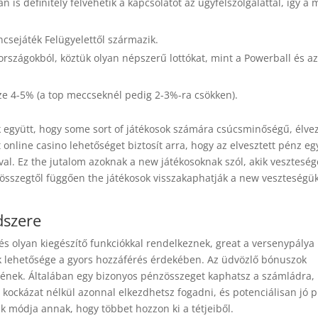
 is definitely felvehetik a kapcsolatot az ügyfélszolgálattal, így a
csejáték Felügyelettől származik.
országokból, köztük olyan népszerű lottókat, mint a Powerball és a
ze 4-5% (a top meccseknél pedig 2-3%-ra csökken).
k együtt, hogy some sort of játékosok számára ͏csúcsminőségű, élve
 online casino lehetőséget͏ ͏biztosít arra, hogy az elvesztett pénz eg
ával. Ez the jutalom azoknak a new játékosoknak szól, aki͏k ͏vesztesé
tt összegtől függően the játé͏kosok visszakaphatják a new veszteségü
dszеrе
 és olyan kiegészítő funkciókkal rendelkeznek, great a versenypálya
 lehetősége a gyors hozzáférés érdekében. Az üdvözlő bónuszok
ének. Általában egy bizonyos pénzösszeget kaphatsz a számládra,
y kockázat nélkül azonnal elkezdhetsz fogadni, és potenciálisan jó p
k módja annak, hogy többet hozzon ki a tétjeiből.