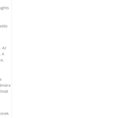
oughts
gadás
. Az
. A
za.
a
zámára
almát
esnek.