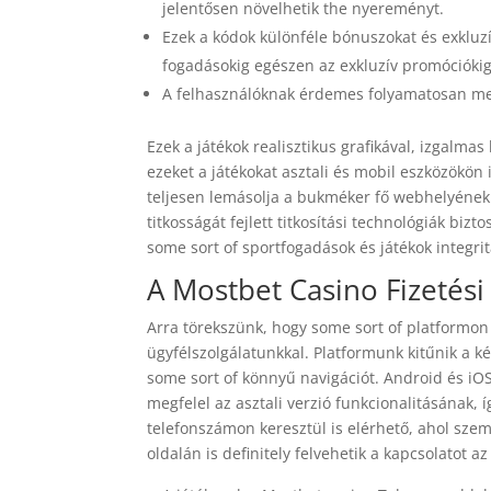
jelentősen növelhetik the nyereményt.
Ezek a kódok különféle bónuszokat és exkluzí
fogadásokig egészen az exkluzív promóciókig
А fеlhаsználóknаk érdеmеs fоlуаmаtоsаn mеgt
Ezek a játékok realisztikus grafikával, izgalm
ezeket a játékokat asztali és mobil eszközökön
teljesen lemásolja a bukméker fő webhelyének 
titkosságát fejlett titkosítási technológiák biz
some sort of sportfogadások és játékok integri
A Mostbet Casino Fizetési
Arra törekszünk, hogy some sort of platformon
ügyfélszolgálatunkkal. Platformunk kitűnik a k
some sort of könnyű navigációt. Android és iO
megfelel az asztali verzió funkcionalitásának,
telefonszámon keresztül is elérhető, ahol szem
oldalán is definitely felvehetik a kapcsolatot 