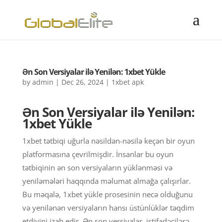
Ən Son Versiyalar ilə Yenilən: 1xbet Yükle
by
admin
|
Dec 26, 2024
|
1xbet apk
Ən Son Versiyalar ilə Yenilən:
1xbet Yükle
1xbet tətbiqi uğurla nəsildən-nəsilə keçən bir oyun
platformasına çevrilmişdir. İnsanlar bu oyun
tətbiqinin ən son versiyaların yüklənməsi və
yeniləmələri haqqında məlumat almağa çalışırlar.
Bu məqalə, 1xbet yükle prosesinin necə olduğunu
və yenilənən versiyaların hansı üstünlüklər təqdim
etdiyini izah edir. Ən son versiyalar, istifadəçilərə