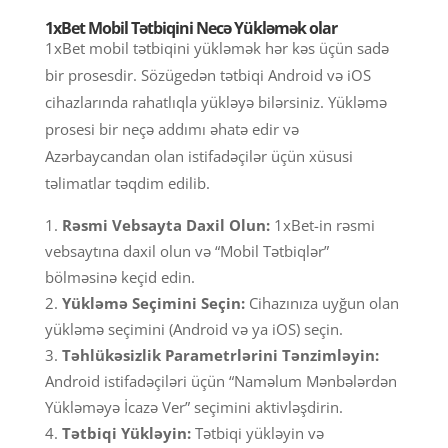
1xBet Mobil Tətbiqini Necə Yükləmək olar
1xBet mobil tətbiqini yükləmək hər kəs üçün sadə
bir prosesdir. Sözügedən tətbiqi Android və iOS
cihazlarında rahatlıqla yükləyə bilərsiniz. Yükləmə
prosesi bir neçə addımı əhatə edir və
Azərbaycandan olan istifadəçilər üçün xüsusi
təlimatlar təqdim edilib.
Rəsmi Vebsayta Daxil Olun:
1xBet-in rəsmi
vebsaytına daxil olun və “Mobil Tətbiqlər”
bölməsinə keçid edin.
Yükləmə Seçimini Seçin:
Cihazınıza uyğun olan
yükləmə seçimini (Android və ya iOS) seçin.
Təhlükəsizlik Parametrlərini Tənzimləyin:
Android istifadəçiləri üçün “Naməlum Mənbələrdən
Yükləməyə İcazə Ver” seçimini aktivləşdirin.
Tətbiqi Yükləyin:
Tətbiqi yükləyin və