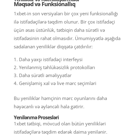
Məqsəd və Funksionallıq
1xbet-in son versiyaları bir çox yeni funksionallığı
ilə istifadəçilərə təqdim olunur. Bir çox istifadəçi
üçün əsas üstünlük, tətbiqin daha sürətli və
istifadəsinin rahat olmasıdır. Ümumiyyətlə aşağıda
sadalanan yeniliklər diqqətə çatdırılır:
Daha yaxşı istifadəçi interfeysi
Yenilənmiş təhlükəsizlik protokolları
Daha sürətli əməliyyatlar
Genişləmiş xal və live mərc seçimləri
Bu yeniliklər həmçinin mərc oyunlarını daha
həyəcanlı və əyləncəli hala gətirir.
Yenilənmə Prosesləri
1xbet tətbiqi, mövcud olan bütün yenilikləri
istifadəçilərə təqdim edərək daima yenilənir.