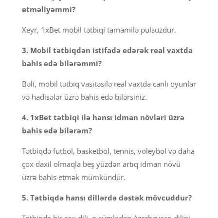
etməliyəmmi?
Xeyr, 1xBet mobil tətbiqi tamamilə pulsuzdur.
3. Mobil tətbiqdən istifadə edərək real vaxtda
bahis edə bilərəmmi?
Bəli, mobil tətbiq vasitəsilə real vaxtda canlı oyunlar
və hadisələr üzrə bahis edə bilərsiniz.
4. 1xBet tətbiqi ilə hansı idman növləri üzrə
bahis edə bilərəm?
Tətbiqdə futbol, basketbol, tennis, voleybol və daha
çox daxil olmaqla beş yüzdən artıq idman növü
üzrə bahis etmək mümkündür.
5. Tətbiqdə hansı dillərdə dəstək mövcuddur?