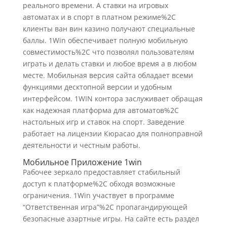
реального времени. А ставки на игровых
автоматах и в спорт в платном режиме%2C
клиенты ван вин казино получают специальные
баллы. 1Win обеспечивает полную мобильную
совместимость%2C что позволял пользователям
играть и делать ставки и любое время а в любом
месте. Мобильная версия сайта обладает всеми
функциями десктопной версии и удобным
интерфейсом. 1WIN контора заслуживает обращая
как надежная платформа для автоматов%2C
настольных игр и ставок на спорт. Заведение
работает на лицензии Кюрасао для полноправной
деятельности и честным работы.
Мобильное Приложение 1win
Рабочее зеркало предоставляет стабильный
доступ к платформе%2C обходя возможные
ограничения. 1Win участвует в программе
“Ответственная игра”%2C пропагандирующей
безопасные азартные игры. На сайте есть раздел