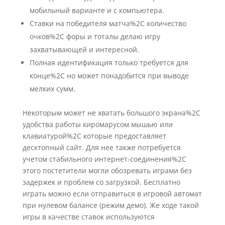
мобильный варианте и с компьютера.
Ставки на победителя матча%2C количество
очков%2C форы и тоталы делаю игру
захватывающей и интересной.
Полная идентификация только требуется для
конце%2C но может понадобится при выводе
мелких сумм.
Некоторым может не хватать большого экрана%2C
удобства работы киромарусом мышью или
клавиатурой%2C которые предоставляет
десктопный сайт. Для нее также потребуется
учетом стабильного интернет-соединения%2C
этого постетители могли обозревать играми без
задержек и проблем со загрузкой. Бесплатно
играть можно если отправиться в игровой автомат
при нулевом балансе (режим демо). Же ходе такой
игры в качестве ставок используются