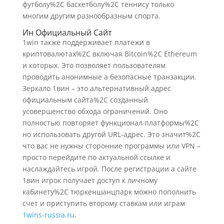
футболу%2C баскетболу%2C теннису только
многим другим разнообразным спорта.
Ин Официальный Сайт
1win также поддерживает платежи в
криптовалютах%2C включая Bitcoin%2C Ethereum
и которых. Это позволяет пользователям
проводить анонимные а безопасные транзакции.
Зеркало 1вин – это альтернативный адрес
официальным сайта%2C созданный
усовершенство обхода ограничений. Оно
полностью повторяет функционал платформы%2C
но использовать другой URL-адрес. Это значит%2C
что вас не нужны сторонние программы или VPN –
просто перейдите по актуальной ссылке и
наслаждайтесь игрой. После регистрации а сайте
1вин игрок получает доступ к личному
кабинету%2C тюркеншанцпарк можно пополнить
счет и приступить второму ставкам или играм
1wins-russia.ru
.