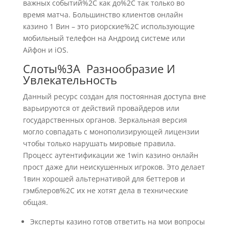
важных событий%2C как до%2C так только во
время матча. Большинство клиентов онлайн
казино 1 Вин – это риорские%2C использующие
мобильный телефон на Андроид системе или
Айфон и iOS.
Слоты%3A ͏ Ра͏знообразие И
Увлекательность
Данный ресурс создан для постоянная доступа вне
варьируются от действий провайдеров или
государственных органов. Зеркальная версия
могло совпадать с монополизирующей лицензии
чтобы только нарушать мировые правила.
Процесс аутентификации же 1win казино онлайн
прост даже дли неискушенных игроков. Это делает
1вин хорошей альтернативой для беттеров и
гэмблеров%2C их не хотят дела в технические
общая.
Эксперты казино готов ответить на мои вопросы