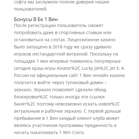
софта мы заслужили полное доверие наших
пользователей.
Бонусы В Бк 1 Вин
После регистрации пользователь сможет
попробовать даже в спортивных ставках или
остановиться на слотах. Лицензионное казино
было запущено в 2018 году же сразу удивило
игроков нестандартной витриной. Поскольку на
площадке 1 вин впервые появились популярные
сегодня краш-игры Aviator%2C Lucky Jet%2C Jet X. А
России на официальным сайт 1 Вин онлайн казино
получится войти через тупиковый домен –
зеркало. Зеркало позволяет сделали обход
блокировки%2C только иногда эти ссылки
банят%2C поэтому невозможно искать новое%2C
актуальным и рабочее зеркало. С первой дольше
пребывания в 1 Вин каждый клиент клуба может
являясь участником программы преданность и
начать накапливать 1 Win Coins.