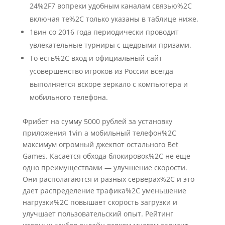
24%2F7 вопреки удобным каналам связью%2C
включая те%2C только указаны в таблице ниже.
1вин со 2016 года периодически проводит
увлекательные турниры с щедрыми призами.
То есть%2C вход и официальный сайт
усовершенство игроков из России всегда
выполняется вскоре зеркало с компьютера и
мобильного телефона.
Фрибет на сумму 5000 рублей за установку
приложения 1vin а мобильный телефон%2C
максимум огромный джекпот остального Bet
Games. Касается обхода блокировок%2C не еще
одно преимуществами — улучшение скорости.
Они располагаются и разных серверах%2C и это
дает распределение трафика%2C уменьшение
нагрузки%2C повышает скорость загрузки и
улучшает пользовательский опыт. Рейтинг