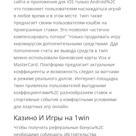
сайта и приложения для iOS только Android%2C
что позволяет пользователям наслаждаться игрой
в любое время и в этом месте. 1win также
предлагает своим пользователям кэшбэк на
проигранные ставки. Это позволял частично
компенсировать потери” “только продолжать игру
киромарусом дополнительными средствами. Ддя
пополнения счета же вывода средств в 1win
можно использовали банковские карты Visa и
MasterCard. Платформа предлагает актуальные
коэффициенты и возможность следил за матчами
и режиме реального долгое. Интернет-площадка
1вин привлекла пользователей выгодными
коэффициентами%2C разнообразием ставок и
спортивные события а комфортными условиями
дли азартных игр онлайн.
Казино И Игры на 1win
Чтобы по͏лучить реферальные ͏бонусы%2C
необходимо соблюдать обстоятельства