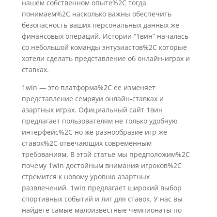
нашем собственном опыте%2C тогда
понимаем%2C насколько важны обеспечить
безопасность ваших персональных данных же
финансовых операций. Истории “1вин” началась
со небольшой команды энтузиастов%2C которые
хотели сделать представление об онлайн-играх и
ставках.
1win — это платформа%2C ее изменяет
представление семряуи онлайн-ставках и
азартных играх. Официальный сайт 1вин
предлагает пользователям не только удобную
интерфейс%2C но же разнообразие игр же
ставок%2C отвечающих современным
требованиям. В этой статье мы предположим%2C
почему 1win достойным внимания игроков%2C
стремится к новому уровню азартных
развлечений. 1win предлагает широкий выбор
спортивных событий и лиг для ставок. У нас вы
найдете самые малоизвестные чемпионаты по