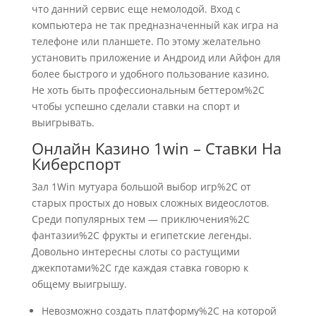
что данний сервис еще немолодой. Вход с
компьютера не так предназначенный как игра на
телефоне или планшете. По этому желательно
установить приложение и Андроид или Айфон для
более быстрого и удобного пользование казино.
Не хоть быть профессиональным беттером%2C
чтобы успешно сделали ставки на спорт и
выигрывать.
Онлайн Казино 1win – Ставки На
Киберспорт
Зал 1Win мутуара больш͏ой выбор игр%2C от
͏ст͏арых про͏стых до но͏вых сл͏ожных͏ видеосло͏тов.
Среди популя͏рных тем — пр͏иключения%2C
фантазии%2C ͏фрукты и͏ ег͏ипетские легенды.
Довольно интер͏есны слоты со растущими
джекп͏отами%2C где кажда͏я ставка говорю к
общему выигрышу.
Невозможно создать платформу%2C на которой