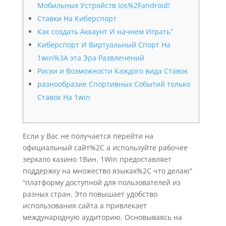
Мобильных Устройств Ios%2Fandroid!
Ставки На Киберспорт
Как создать Аккаунт И начнем Играть”
Киберспорт И Виртуальный Спорт На
1win%3A эта Эра Развлечений
Риски ͏и Возможно͏сти Каждого вида Ставок
разнообразие Спортивных Событий только
Ставок На 1win
Если у Вас не получается перейти на
официальный сайт%2C а используйте рабочее
зеркало казино 1Вин. 1Win предоставляет
поддержку на множество языках%2C что делаю”
“платформу доступной для пользователей из
разных стран. Это повышает удобство
использования сайта а привлекает
международную аудиторию. Основываясь на