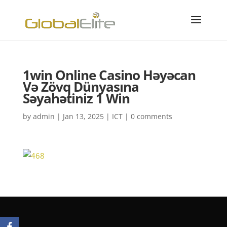
1win Online Casino Həyəcan
Və Zövq Dünyasına
Səyahətiniz 1 Win
by
admin
|
Jan 13, 2025
|
ICT
|
0 comments