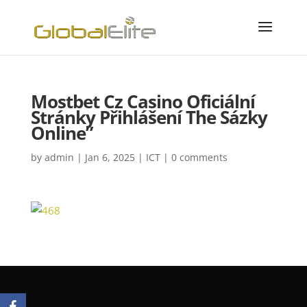
Mostbet Cz Casino Oficiální
Stránky Přihlášení The Sázky
Online”
by
admin
|
Jan 6, 2025
|
ICT
|
0 comments