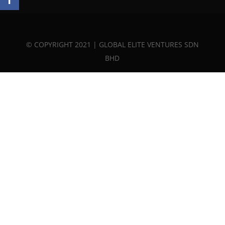
© COPYRIGHT 2021 | GLOBAL ELITE VENTURES SDN
BHD