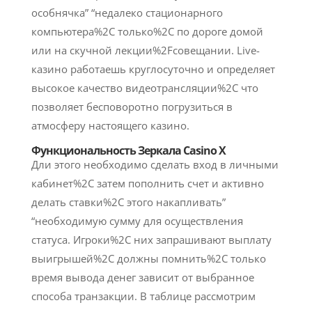
особнячка” “недалеко стационарного
компьютера%2C только%2C по дороге домой
или на скучной лекции%2Fсовещании. Live-
казино работаешь круглосуточно и определяет
высокое качество видеотрансляции%2C что
позволяет бесповоротно погрузиться в
атмосферу настоящего казино.
Функциональность Зеркала Casino X
Дли этого необходимо сделать вход в личными
кабинет%2C затем пополнить счет и активно
делать ставки%2C этого накапливать”
“необходимую сумму для осуществления
статуса. Игроки%2C них запрашивают выплату
выигрышей%2C должны помнить%2C только
время вывода денег зависит от выбранное
способа транзакции. В таблице рассмотрим