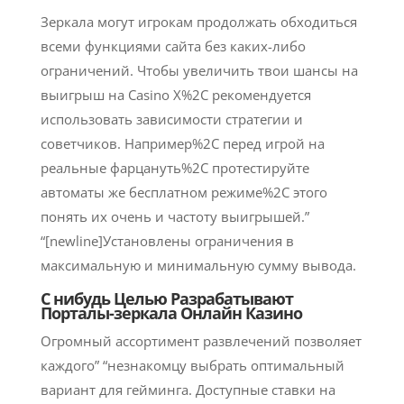
Зеркала могут игрокам продолжать обходиться
всеми функциями сайта без каких-либо
ограничений. Чтобы увеличить твои шансы на
выигрыш на Casino X%2C рекомендуется
использовать зависимости стратегии и
советчиков. Например%2C перед игрой на
реальные фарцануть%2C протестируйте
автоматы же бесплатном режиме%2C этого
понять их очень и частоту выигрышей.”
“[newline]Установлены ограничения в
максимальную и минимальную сумму вывода.
С нибудь Целью Разрабатывают
Порталы-зеркала Онлайн Казино
Огромный ассортимент развлечений позволяет
каждого” “незнакомцу выбрать оптимальный
вариант для гейминга. Доступные ставки на