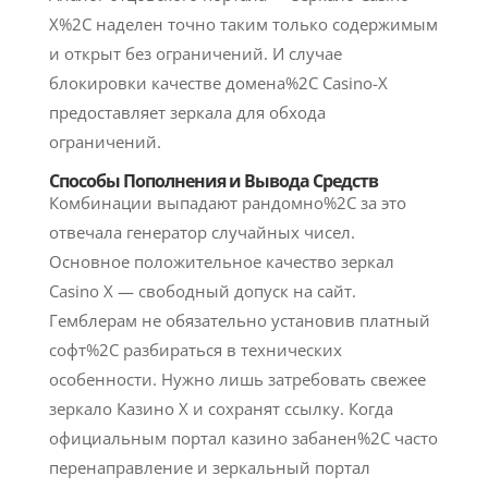
X%2C наделен точно таким только содержимым
и открыт без ограничений. И случае
блокировки качестве домена%2C Casino-X
предоставляет зеркала для обхода
ограничений.
Способы Пополнения и Вывода Средств
Комбинации выпадают рандомно%2C за это
отвечала генератор случайных чисел.
Основное положительное качество зеркал
Casino X — свободный допуск на сайт.
Гемблерам не обязательно установив платный
софт%2C разбираться в технических
особенности. Нужно лишь затребовать свежее
зеркало Казино Х и сохранят ссылку. Когда
официальным портал казино забанен%2C часто
перенаправление и зеркальный портал