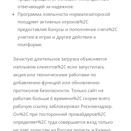
отвечающей за надежное.
Программа лояльности нормализаторской
поощряет активных игроков%2C
предоставляя бонусы и пополнение счета%2C
участие в играх и другие действия а
платформе.
Зачастую длительное загрузка объясняется
наплывом клиентов%2C если запустилась
акция или техническими работами по
добавлению функций или обновлению
протоколов безопасности. Только сайт не
работаю больше 6 времени%2C скорее всего
рабочую ссылку заблокировал Роскомнадзор.
Он%2C при посторонней провайдеров%2C
определяет%2C туда совершается вход только
не дает туристам из России попасть в Казино