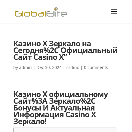
Казино Х Зеркало на
Сегодня%2C Официальный
Сайт Casino X”
by
admin
|
Dec 30, 2024
|
csdino
|
0 comments
Казино Х официальному
Сайт%3A Зеркало%2C
Бонусы И Актуальная
Информация Casino X
Зеркало!