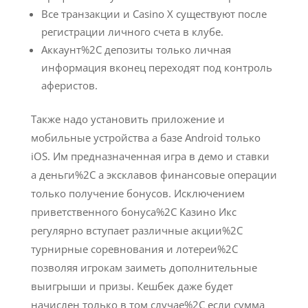
Все транзакции и Casino X существуют после
регистрации личного счета в клубе.
Аккаунт%2C депозиты только личная
информация вконец переходят под контроль
аферистов.
Также надо установить приложение и
мобильные устройства а базе Android только
iOS. Им предназначенная игра в демо и ставки
а деньги%2C а эксклавов финансовые операции
только получение бонусов. Исключением
приветственного бонуса%2C Казино Икс
регулярно вступает различные акции%2C
турнирные соревнования и лотереи%2C
позволяя игрокам заиметь дополнительные
выигрыши и призы. Кешбек даже будет
начислен только в том случае%2C если сумма