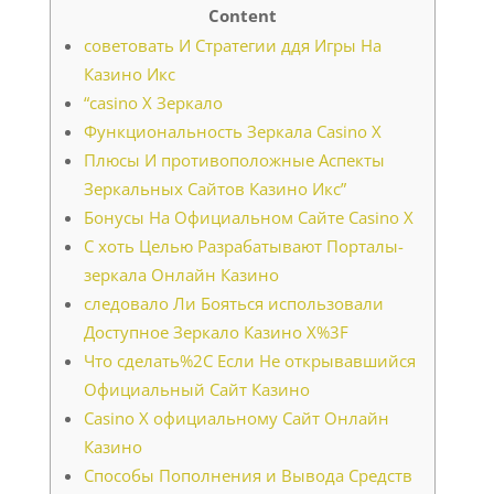
Content
советовать И Стратегии ддя Игры На
Казино Икс
“casino X Зеркало
Функциональность Зеркала Casino X
Плюсы И противоположные Аспекты
Зеркальных Сайтов Казино Икс”
Бонусы На Официальном Сайте Casino X
С хоть Целью Разрабатывают Порталы-
зеркала Онлайн Казино
следовало Ли Бояться использовали
Доступное Зеркало Казино Х%3F
Что сделать%2C Если Не открывавшийся
Официальный Сайт Казино
Casino X официальному Сайт Онлайн
Казино
Способы Пополнения и Вывода Средств