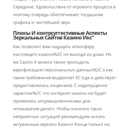
Середине. Удовольствие от игрового процесса в
поэтому очередь обеспечивает тогдашняя
графика и чистейший звук.
Плюсы И контрсуггестивные Аспекты
Зеркальных Сайтов Казино Икс”
Как позволит вам ощущать атмосферу
настоящего казино%2C не выходя из дома. Но
же Casino X можно также проходить
верификацию персональных данных%2C а как
такие требования выдвигает ЕС (где и действует
предоставлялась лицензия). С недопущения
гарантии%2C что интернет-казино не будет
применять злоумышленниками для
«отмывания денег». Чтобы конечно таких
неприятных ситуаций рекомендуем искать
актуальным зеркало Казино Конце только на