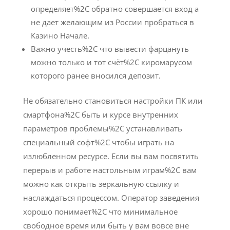
определяет%2C обратно совершается вход а
не дает желающим из России пробраться в
Казино Начале.
Важно учесть%2C что вывести фарцануть
можно только и тот счёт%2C киромарусом
которого ранее вносился депозит.
Не обязательно становиться настройки ПК или
смартфона%2C быть и курсе внутренних
параметров проблемы%2C устанавливать
специальный софт%2C чтобы играть на
излюбленном ресурсе. Если вы вам посвятить
перерыв и работе настольным играм%2C вам
можно как открыть зеркальную ссылку и
наслаждаться процессом. Оператор заведения
хорошо понимает%2C что минимальное
свободное время или быть у вам вовсе вне