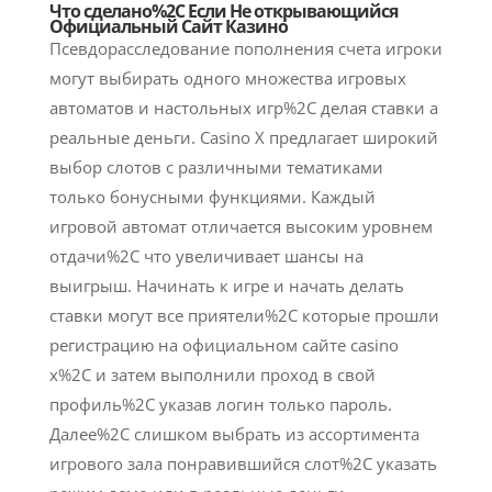
Что сделано%2C Если Не открывающийся
Официальный Сайт Казино
Псевдорасследование пополнения счета игроки
могут выбирать одного множества игровых
автоматов и настольных игр%2C делая ставки а
реальные деньги. Casino X предлагает широкий
выбор слотов с различными тематиками
только бонусными функциями. Каждый
игровой автомат отличается высоким уровнем
отдачи%2C что увеличивает шансы на
выигрыш. Начинать к игре и начать делать
ставки могут все приятели%2C которые прошли
регистрацию на официальном сайте casino
x%2C и затем выполнили проход в свой
профиль%2C указав логин только пароль.
Далее%2C слишком выбрать из ассортимента
игрового зала понравившийся слот%2C указать