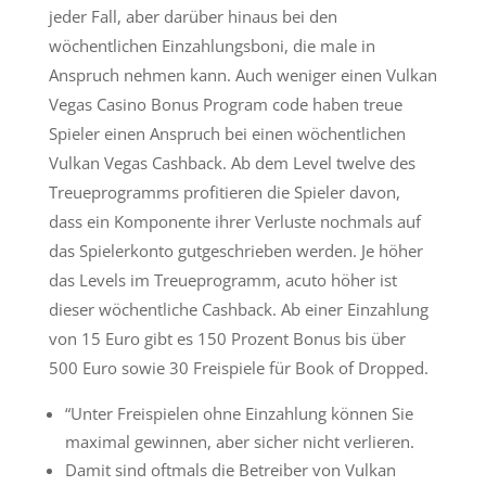
jeder Fall, aber darüber hinaus bei den
wöchentlichen Einzahlungsboni, die male in
Anspruch nehmen kann. Auch weniger einen Vulkan
Vegas Casino Bonus Program code haben treue
Spieler einen Anspruch bei einen wöchentlichen
Vulkan Vegas Cashback. Ab dem Level twelve des
Treueprogramms profitieren die Spieler davon,
dass ein Komponente ihrer Verluste nochmals auf
das Spielerkonto gutgeschrieben werden. Je höher
das Levels im Treueprogramm, acuto höher ist
dieser wöchentliche Cashback. Ab einer Einzahlung
von 15 Euro gibt es 150 Prozent Bonus bis über
500 Euro sowie 30 Freispiele für Book of Dropped.
“Unter Freispielen ohne Einzahlung können Sie
maximal gewinnen, aber sicher nicht verlieren.
Damit sind oftmals die Betreiber von Vulkan