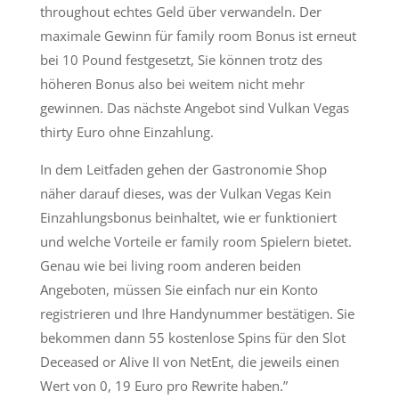
throughout echtes Geld über verwandeln. Der
maximale Gewinn für family room Bonus ist erneut
bei 10 Pound festgesetzt, Sie können trotz des
höheren Bonus also bei weitem nicht mehr
gewinnen. Das nächste Angebot sind Vulkan Vegas
thirty Euro ohne Einzahlung.
In dem Leitfaden gehen der Gastronomie Shop
näher darauf dieses, was der Vulkan Vegas Kein
Einzahlungsbonus beinhaltet, wie er funktioniert
und welche Vorteile er family room Spielern bietet.
Genau wie bei living room anderen beiden
Angeboten, müssen Sie einfach nur ein Konto
registrieren und Ihre Handynummer bestätigen. Sie
bekommen dann 55 kostenlose Spins für den Slot
Deceased or Alive II von NetEnt, die jeweils einen
Wert von 0, 19 Euro pro Rewrite haben.”