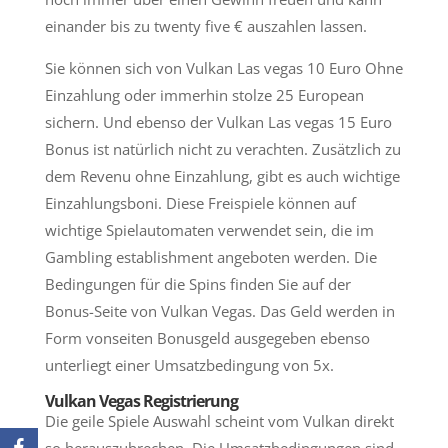
einander bis zu twenty five € auszahlen lassen.
Sie können sich von Vulkan Las vegas 10 Euro Ohne
Einzahlung oder immerhin stolze 25 European
sichern. Und ebenso der Vulkan Las vegas 15 Euro
Bonus ist natürlich nicht zu verachten. Zusätzlich zu
dem Revenu ohne Einzahlung, gibt es auch wichtige
Einzahlungsboni. Diese Freispiele können auf
wichtige Spielautomaten verwendet sein, die im
Gambling establishment angeboten werden. Die
Bedingungen für die Spins finden Sie auf der
Bonus-Seite von Vulkan Vegas. Das Geld werden in
Form vonseiten Bonusgeld ausgegeben ebenso
unterliegt einer Umsatzbedingung von 5x.
Vulkan Vegas Registrierung
Die geile Spiele Auswahl scheint vom Vulkan direkt