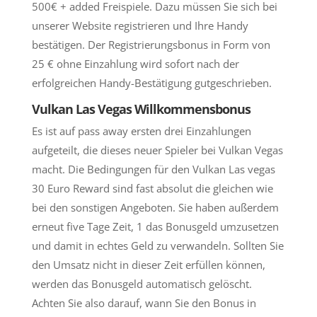
500€ + added Freispiele. Dazu müssen Sie sich bei
unserer Website registrieren und Ihre Handy
bestätigen. Der Registrierungsbonus in Form von
25 € ohne Einzahlung wird sofort nach der
erfolgreichen Handy-Bestätigung gutgeschrieben.
Vulkan Las Vegas Willkommensbonus
Es ist auf pass away ersten drei Einzahlungen
aufgeteilt, die dieses neuer Spieler bei Vulkan Vegas
macht. Die Bedingungen für den Vulkan Las vegas
30 Euro Reward sind fast absolut die gleichen wie
bei den sonstigen Angeboten. Sie haben außerdem
erneut five Tage Zeit, 1 das Bonusgeld umzusetzen
und damit in echtes Geld zu verwandeln. Sollten Sie
den Umsatz nicht in dieser Zeit erfüllen können,
werden das Bonusgeld automatisch gelöscht.
Achten Sie also darauf, wann Sie den Bonus in