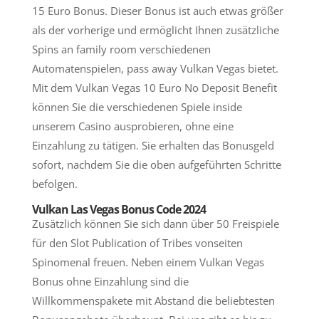
15 Euro Bonus. Dieser Bonus ist auch etwas größer
als der vorherige und ermöglicht Ihnen zusätzliche
Spins an family room verschiedenen
Automatenspielen, pass away Vulkan Vegas bietet.
Mit dem Vulkan Vegas 10 Euro No Deposit Benefit
können Sie die verschiedenen Spiele inside
unserem Casino ausprobieren, ohne eine
Einzahlung zu tätigen. Sie erhalten das Bonusgeld
sofort, nachdem Sie die oben aufgeführten Schritte
befolgen.
Vulkan Las Vegas Bonus Code 2024
Zusätzlich können Sie sich dann über 50 Freispiele
für den Slot Publication of Tribes vonseiten
Spinomenal freuen. Neben einem Vulkan Vegas
Bonus ohne Einzahlung sind die
Willkommenspakete mit Abstand die beliebtesten