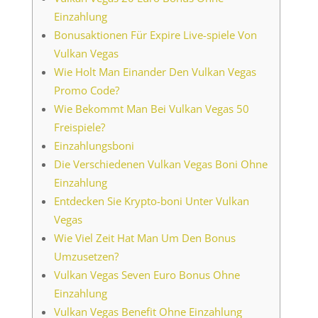
Einzahlung
Bonusaktionen Für Expire Live-spiele Von
Vulkan Vegas
Wie Holt Man Einander Den Vulkan Vegas
Promo Code?
Wie Bekommt Man Bei Vulkan Vegas 50
Freispiele?
Einzahlungsboni
Die Verschiedenen Vulkan Vegas Boni Ohne
Einzahlung
Entdecken Sie Krypto-boni Unter Vulkan
Vegas
Wie Viel Zeit Hat Man Um Den Bonus
Umzusetzen?
Vulkan Vegas Seven Euro Bonus Ohne
Einzahlung
Vulkan Vegas Benefit Ohne Einzahlung