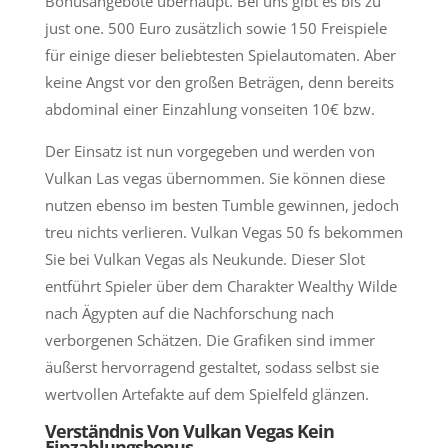
Bonusangebote überhaupt. Bei uns gibt es bis zu
just one. 500 Euro zusätzlich sowie 150 Freispiele
für einige dieser beliebtesten Spielautomaten. Aber
keine Angst vor den großen Beträgen, denn bereits
abdominal einer Einzahlung vonseiten 10€ bzw.
Der Einsatz ist nun vorgegeben und werden von
Vulkan Las vegas übernommen. Sie können diese
nutzen ebenso im besten Tumble gewinnen, jedoch
treu nichts verlieren. Vulkan Vegas 50 fs bekommen
Sie bei Vulkan Vegas als Neukunde. Dieser Slot
entführt Spieler über dem Charakter Wealthy Wilde
nach Ägypten auf die Nachforschung nach
verborgenen Schätzen. Die Grafiken sind immer
äußerst hervorragend gestaltet, sodass selbst sie
wertvollen Artefakte auf dem Spielfeld glänzen.
Verständnis Von Vulkan Vegas Kein
Einzahlungsbonus