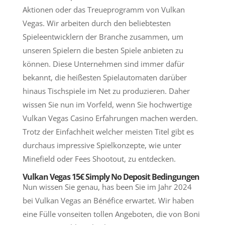
Aktionen oder das Treueprogramm von Vulkan
Vegas. Wir arbeiten durch den beliebtesten
Spieleentwicklern der Branche zusammen, um
unseren Spielern die besten Spiele anbieten zu
können. Diese Unternehmen sind immer dafür
bekannt, die heißesten Spielautomaten darüber
hinaus Tischspiele im Net zu produzieren. Daher
wissen Sie nun im Vorfeld, wenn Sie hochwertige
Vulkan Vegas Casino Erfahrungen machen werden.
Trotz der Einfachheit welcher meisten Titel gibt es
durchaus impressive Spielkonzepte, wie unter
Minefield oder Fees Shootout, zu entdecken.
Vulkan Vegas 15€ Simply No Deposit Bedingungen
Nun wissen Sie genau, has been Sie im Jahr 2024
bei Vulkan Vegas an Bénéfice erwartet. Wir haben
eine Fülle vonseiten tollen Angeboten, die von Boni