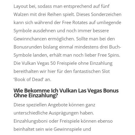
Layout bei, sodass man entsprechend auf fünf
Walzen mit drei Reihen spielt. Dieses Sonderzeichen
kann sich während der Free Rotates auf umliegende
Symbole ausdehnen und noch immer bessere
Gewinnchancen ermöglichen. Sollte man bei den
Bonusrunden bislang einmal mindestens drei Buch-
Symbole landen, erhält man noch lieber Free Spins.
Die Vulkan Vegas 50 Freispiele ohne Einzahlung
bereithalten wir hier für den fantastischen Slot
‘Book of Dead’ an.
Wie Bekomme Ich Vulkan Las Vegas Bonus
Ohne Einzahlung?
Diese speziellen Angebote können ganz
unterschiedliche Ausprägungen haben.
Einzahlungsboni oder Freispiele können ebenso
beinhaltet sein wie Gewinnspiele und