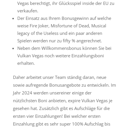
Vegas berechtigt, ihr Glücksspiel inside der EU zu
verkaufen.
Der Einsatz aus Ihrem Bonusgewinn auf welche
weise Fire Joker, Misfortune of Dead, Musical
legacy of the Useless und ein paar anderen
Spielen werden nur zu fifty % angerechnet.
Neben dem Willkommensbonus können Sie bei
Vulkan Vegas noch weitere Einzahlungsboni
erhalten.
Daher arbeitet unser Team ständig daran, neue
sowie aufregende Bonusangebote zu entwickeln. Im
Jahr 2024 werden unsereiner einige der
nützlichsten Boni anbieten, expire Vulkan Vegas je
gesehen hat. Zusätzlich gibt es Aufschläge für die
ersten vier Einzahlungen! Bei welcher ersten
Einzahlung gibt es sehr super 100% Aufschlag bis