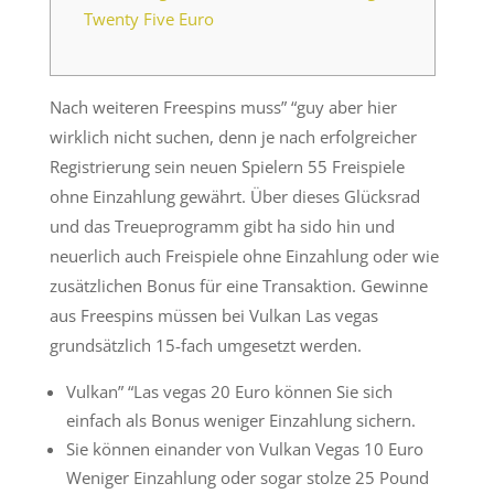
Twenty Five Euro
Nach weiteren Freespins muss” “guy aber hier
wirklich nicht suchen, denn je nach erfolgreicher
Registrierung sein neuen Spielern 55 Freispiele
ohne Einzahlung gewährt. Über dieses Glücksrad
und das Treueprogramm gibt ha sido hin und
neuerlich auch Freispiele ohne Einzahlung oder wie
zusätzlichen Bonus für eine Transaktion. Gewinne
aus Freespins müssen bei Vulkan Las vegas
grundsätzlich 15-fach umgesetzt werden.
Vulkan” “Las vegas 20 Euro können Sie sich
einfach als Bonus weniger Einzahlung sichern.
Sie können einander von Vulkan Vegas 10 Euro
Weniger Einzahlung oder sogar stolze 25 Pound