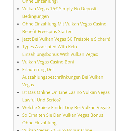
Ohne Einzahlung?
Vulkan Vegas 15€ Simply No Deposit
Bedingungen
Ohne Einzahlung Mit Vulkan Vegas Casino
Benefit Freespins Starten
Jetzt Bei Vulkan Vegas 50 Freispiele Sichern!
Types Associated With Kein
Einzahlungsbonus With Vulkan Vegas:
Vulkan Vegas Casino Boni
Erläuterung Der
Auszahlungsbeschränkungen Bei Vulkan
Vegas
Ist Das Online On Line Casino Vulkan Vegas
Lawful Und Seriös?
Welche Spiele Findet Guy Bei Vulkan Vegas?
So Erhalten Sie Den Vulkan Vegas Bonus
Ohne Einzahlung
Vulkan Vegas 20 Euro Bonus Ohne