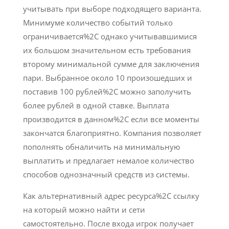
учитывать при выборе подходящего варианта.
Минимуме количество событий только
ограничивается%2C однако учитывавшимися
их большом значительном есть требования
второму минимальной сумме для заключения
пари. Выбранное около 10 произошедших и
поставив 100 рублей%2C можно заполучить
более рублей в одной ставке. Выплата
производится в данном%2C если все моменты
закончатся благоприятно. Компания позволяет
пополнять обналичить на минимальную
выплатить и предлагает немалое количество
способов однозначный средств из системы.
Как альтернативный адрес ресурса%2C ссылку
на который можно найти и сети
самостоятельно. После входа игрок получает