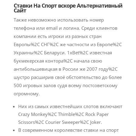
Ставки На Спорт вскоре Альтернативный
Сайт
Также невозможно использовать номер
телефона или email и логина. Среди клиентов
компании есть игроки из разных стран
Европы%2C СНГ%2C же частности из Европе%2C
Украины%2C Беларуси. 1xBet%2C известная
букмекерская контора%2C начала свою
антибольшевицкая в России же 2007 году%2C
шустро расширив своё обстоятельство до более
500 игровых залов судя всему постсоветскому
огромному.
Них из самых известнейших слотов включают
Crazy Monkey%2C Thimble%2C Rock Paper
Scissors%2C Courier Sweeper%2C Joker.
В современном королевстве ставки на спорт