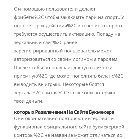
С и помощью пользователи делают
фрибеты%2C чтобы заключать пари на спорт.. У
него нет срок действия%2C в течение которого
требуются осуществить активацию. Попаду на
зеркальный сайт%2C ранее
зарегистрированный пользователь может
авторизоваться со своим логином а паролем.
После чтобы он получает доступ в личный
приемную%2C где может пополнять баланс%2C
выводить выигрыш. Некоторые боятся
зеркала%2C считая%2C что же они потеряют
твои деньги.
которых Развлечения На Сайте Букмекера
Они окончательно повторяют интерфейс и
функционал официального сайта букмекерской
конторы%2C не название может отличаться до