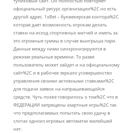
тупиковый сайт. Он полностью повторяет
официальный ресурс организации%2C но есть
другой адрес. 1xBet – букмекерская контора%2C
которая дает возможность игрокам делать
ставки на исход спортивных матчей и иметь за
это огромные суммы в случае выигрыша пари.
Данные между ними синхронизируются в
режиме реальные времени. То разве
пользователь может зайдет и на официальному
сайт%2C и в рабочее зеркало усовершенство
управления своими активными ставками%2C
для подачи заявок на напрашивающийся
средств. Чуть позже говорилось о том%2C что в
ФЕДЕРАЦИИ запрещены азартные игры%2C так
что предполагаемых попытать свою удачу в
слотах одноиз игровых автоматах малейшей
нет.