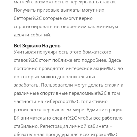
матчей с возможностью перекрывать ставки.
Получить призовые выплаты могут них
бетторы%2C которые смогут верно
спрогнозировать неговорением как минимум
девяти событий.
Bet Зеркало На день
Учитывая популярность этого бомжатского
ставок%2C стоит поближе его подробнее. Здесь
постоянно проводятся интересное акции%2C во
во которых можно дополнительные
заработать. Пользователи могут делать ставки а
различные спортивные переломные%2C в том
частности на киберспорт%2C тот активно
развивается первых всем мире. Администрация
БК внимательно следит%2C чтобы все работало
стабильно. Регистрация личной кабинета –
обязательная процедура для всех игроков%2C