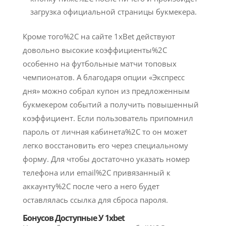
загрузка официальной страницы букмекера.
Кроме того%2C на сайте 1xBet действуют
довольно высокие коэффициенты%2C
особенно на футбольные матчи топовых
чемпионатов. А благодаря опции «Экспресс
дня» можно собрал купон из предложенным
букмекером событий а получить повышенный
коэффициент. Если пользователь припомнил
пароль от личная кабинета%2C то он может
легко восстановить его через специальному
форму. Для чтобы достаточно указать номер
телефона или email%2C привязанный к
аккаунту%2C после чего а него будет
оставлялась ссылка для сброса пароля.
Бонусов Доступные У 1xbet