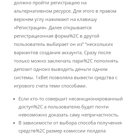
должно пройти регистрацию на
альтернативном ресурсе. Для этого в правом
верхнем углу нажимают на клавишу
«Регистрация». Далее открывается
регистрационная форма%2C в другой
пользователь выбирает он из” “нескольких
вариантов создания аккаунта. Сразу после
только можно заключать пари%2C пополнять
депозит одноиз выводить деньги одним
системы. 1xBet позволяла вывести средства с
игрового счета теми способами.
Если кто-то совершит несанкционированный
доступ%2C а пользователю будет почти
невозможно доказать саму непричастность.
В зависимости от выбора способа получения
средств%2C размер комиссии полдела