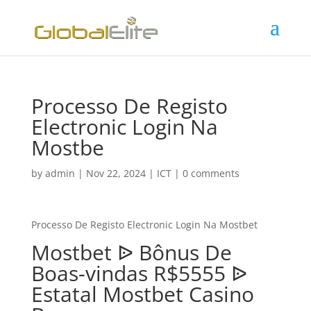
Processo De Registo
Electronic Login Na
Mostbe
by
admin
|
Nov 22, 2024
|
ICT
|
0 comments
Processo De Registo Electronic Login Na Mostbet
Mostbet ᐉ Bônus De
Boas-vindas R$5555 ᐉ
Estatal Mostbet Casino