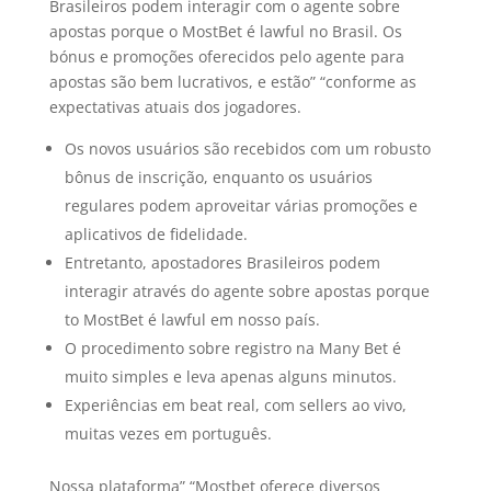
Brasileiros podem interagir com o agente sobre
apostas porque o MostBet é lawful no Brasil. Os
bónus e promoções oferecidos pelo agente para
apostas são bem lucrativos, e estão” “conforme as
expectativas atuais dos jogadores.
Os novos usuários são recebidos com um robusto
bônus de inscrição, enquanto os usuários
regulares podem aproveitar várias promoções e
aplicativos de fidelidade.
Entretanto, apostadores Brasileiros podem
interagir através do agente sobre apostas porque
to MostBet é lawful em nosso país.
O procedimento sobre registro na Many Bet é
muito simples e leva apenas alguns minutos.
Experiências em beat real, com sellers ao vivo,
muitas vezes em português.
Nossa plataforma” “Mostbet oferece diversos