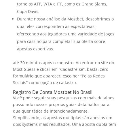
torneios ATP, WTA e ITF, como os Grand Slams,
Copa Davis,
Durante nossa análise da Mostbet, descobrimos o
qual eles correspondem às expectativas,
oferecendo aos jogadores uma variedade de jogos
para cassino para completar sua oferta sobre
apostas esportivas.
até 30 minutos após o cadastro. Ao entrar no site do
Most Guess e clicar em “Cadastre-se”, basta, zero
formulário que aparecer, escolher “Pelas Redes
Sociais” como opção de cadastro.
Registro De Conta Mostbet No Brasil
Você pode seguir suas pesquisas com mais detalhes
possuindo nossos próprios guias detalhados para
qualquer tática de intencionadamente.
Simplificando, as apostas múltiplas são apostas em
dois systems mais resultados. Uma aposta dupla tem