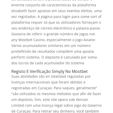
enorme conjunto de características da plataforma
elizabeth fazer apostas em seus eventos eleitos, uma
vez registados. A página para login para some sort of
plataforma requer só que os utilizadores forneçam o
seu endereço de correio electrónico e palavra-passe.
Gostaria de referir o grande número de jogos not
any Mostbet Casino, especialmente o jogo Aviator.
Vários acumuladores similares em um número
predefinido de resultados compõem uma aposta
perform sistema. O deposito é calculado por soma
dos lucros de cada acumulador do sistema.
Registo E Verificação Simply No Mostbet
Suas atividades são en totalidad reguladas por
licenças internacionais que foram obtidas e
registradas em Curaçao. Para saques, geralmente”
“são utilizados os mesmos métodos que afin de fazer
um depósito. Sim, este site opera sob Venson
Limited com uma licença legal sobre jogo do Governo
de Curaçao. Para retirar seu dinheiro, você também