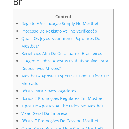
Br
Content
Registo E Verificação Simply No Mostbet
Processo De Registro At The Verificação
Quais Os Jogos Néanmoins Populares Do
Mostbet?
Benefícios Afin De Os Usuários Brasileiros
O Agente Sobre Apostas Está Disponível Para
Dispositivos Móveis?
Mostbet – Apostas Esportivas Com U Líder De
Mercado
Bônus Para Novos Jogadores
Bônus E Promoções Regulares Em Mostbet
Tipos De Apostas At The Odds No Mostbet
Visão Geral Da Empresa
Bônus E Promoções Do Cassino Mostbet
Como Posso Produzir Uma Conta Mostbet?