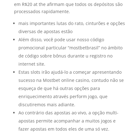
em R$20 at the afirmam que todos os depósitos são
processados rapidamente.
mais importantes lutas do rato, cinturões e opções
diversas de apostas estão
Além disso, você pode usar nosso código
promocional particular “mostbetbrasil” no ámbito
de código sobre bônus durante u registro no
internet site.
Estas slots irão ajudá-lo a começar apresentando
sucesso na Mostbet online casino, contudo não se
esqueça de que há outras opções para
enriquecimento através perform jogo, que
discutiremos mais adiante.
Ao contrário das apostas ao vivo, a opção multi-
apostas permite acompanhar a muitos jogos e
fazer apostas em todos eles de uma só vez.