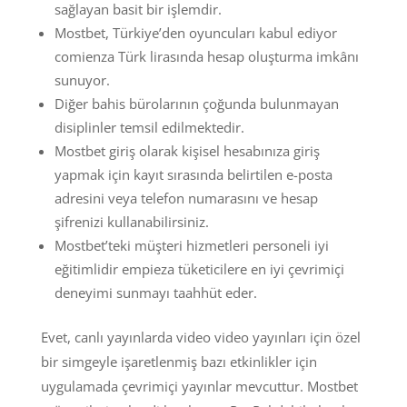
sağlayan basit bir işlemdir.
Mostbet, Türkiye’den oyuncuları kabul ediyor
comienza Türk lirasında hesap oluşturma imkânı
sunuyor.
Diğer bahis bürolarının çoğunda bulunmayan
disiplinler temsil edilmektedir.
Mostbet giriş olarak kişisel hesabınıza giriş
yapmak için kayıt sırasında belirtilen e-posta
adresini veya telefon numarasını ve hesap
şifrenizi kullanabilirsiniz.
Mostbet’teki müşteri hizmetleri personeli iyi
eğitimlidir empieza tüketicilere en iyi çevrimiçi
deneyimi sunmayı taahhüt eder.
Evet, canlı yayınlarda video video yayınları için özel
bir simgeyle işaretlenmiş bazı etkinlikler için
uygulamada çevrimiçi yayınlar mevcuttur. Mostbet