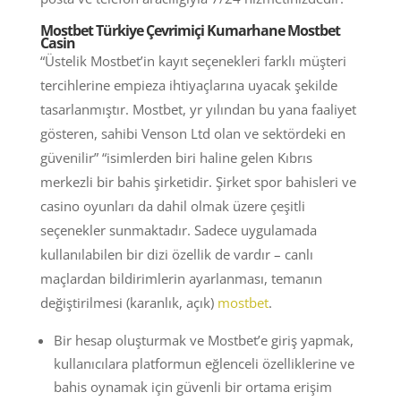
Mostbet Türkiye Çevrimiçi Kumarhane Mostbet
Casin
“Üstelik Mostbet’in kayıt seçenekleri farklı müşteri
tercihlerine empieza ihtiyaçlarına uyacak şekilde
tasarlanmıştır. Mostbet, yr yılından bu yana faaliyet
gösteren, sahibi Venson Ltd olan ve sektördeki en
güvenilir” “isimlerden biri haline gelen Kıbrıs
merkezli bir bahis şirketidir. Şirket spor bahisleri ve
casino oyunları da dahil olmak üzere çeşitli
seçenekler sunmaktadır. Sadece uygulamada
kullanılabilen bir dizi özellik de vardır – canlı
maçlardan bildirimlerin ayarlanması, temanın
değiştirilmesi (karanlık, açık)
mostbet
.
Bir hesap oluşturmak ve Mostbet’e giriş yapmak,
kullanıcılara platformun eğlenceli özelliklerine ve
bahis oynamak için güvenli bir ortama erişim