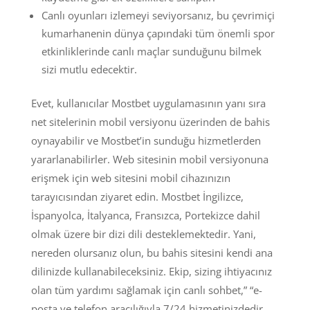
Canlı oyunları izlemeyi seviyorsanız, bu çevrimiçi
kumarhanenin dünya çapındaki tüm önemli spor
etkinliklerinde canlı maçlar sunduğunu bilmek
sizi mutlu edecektir.
Evet, kullanıcılar Mostbet uygulamasının yanı sıra
net sitelerinin mobil versiyonu üzerinden de bahis
oynayabilir ve Mostbet’in sunduğu hizmetlerden
yararlanabilirler. Web sitesinin mobil versiyonuna
erişmek için web sitesini mobil cihazınızın
tarayıcısından ziyaret edin. Mostbet İngilizce,
İspanyolca, İtalyanca, Fransızca, Portekizce dahil
olmak üzere bir dizi dili desteklemektedir. Yani,
nereden olursanız olun, bu bahis sitesini kendi ana
dilinizde kullanabileceksiniz. Ekip, sizing ihtiyacınız
olan tüm yardımı sağlamak için canlı sohbet,” “e-
posta ve telefon aracılığıyla 7/24 hizmetinizdedir.