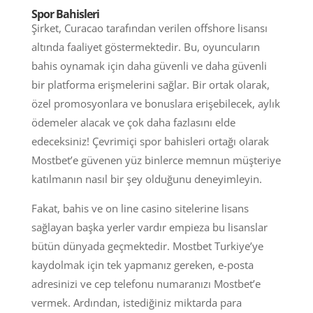
Spor Bahisleri
Şirket, Curacao tarafından verilen offshore lisansı
altında faaliyet göstermektedir. Bu, oyuncuların
bahis oynamak için daha güvenli ve daha güvenli
bir platforma erişmelerini sağlar. Bir ortak olarak,
özel promosyonlara ve bonuslara erişebilecek, aylık
ödemeler alacak ve çok daha fazlasını elde
edeceksiniz! Çevrimiçi spor bahisleri ortağı olarak
Mostbet’e güvenen yüz binlerce memnun müşteriye
katılmanın nasıl bir şey olduğunu deneyimleyin.
Fakat, bahis ve on line casino sitelerine lisans
sağlayan başka yerler vardır empieza bu lisanslar
bütün dünyada geçmektedir. Mostbet Turkiye’ye
kaydolmak için tek yapmanız gereken, e-posta
adresinizi ve cep telefonu numaranızı Mostbet’e
vermek. Ardından, istediğiniz miktarda para