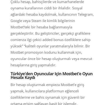
Çoklu hesap, bahisçilerde ve kumarhanelerde
oynama kurallarının ciddi bir ihlalidir. Sosyal
ağlardaki hesaba kaydolmak, kullanıcının Telegram,
Google veya Steam ile kimlik bilgilerinin
Mostbet’teki bir hesaba bağlanmasıyla
gerçekleştirilir. Bu geliştiriciler, gerçekçi grafiklere
comienza ilgi çekici added bonus özelliklere sahip
yüksek” “kaliteli oyunlar yaratmalarıyla bilinir. Bir
Mostbet promosyon kodunu kullanmak için,
oyuncular önce bir hesap oluşturmalı veya mevcut
hesaplarına giriş yapmalıdır.
Türkiye’den Oyuncular Için Mostbet’e Oyun
Hesabı Kaydı
Bir hesap oluşturmak empieza Mostbet’e giriş
yapmak, kullanıcılara platformun eğlenceli
özelliklerine ve bahis oynamak için güvenli bir
ortama erişim sağlayan basit bir işlemdir.