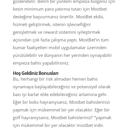
gösterebilir. Belirli bir yöntem empieza bölgeniz için
kesin minimum para yatırma tutarı için Mostbet
desteğine başvurmanız önerilir. MostBet ekibi,
hizmeti geliştirmek, sitenin işlevselliğini
genişletmek ve reward sistemini iyileştirmek
açısından çok fazla çalışma yaptı. MostBet’in tüm
kumar faaliyetleri mobil uygulamalar üzerinden
yürütülebilir ve dünyanın her yerinden oynayabilir
empieza bahis yapabilirsiniz.
Hoş Geldiniz Bonusları
Bu, herhangi bir risk almadan hemen bahis
oynamaya başlayabileceğiniz ve potansiyel olarak
bazı iyi karlar elde edebileceğiniz anlamına gelir.
Eğer bir boks hayranıysanız, Mostbet bahislerinizi
yapmak için mükemmel bir yer olacaktır. Eğer bir
golf hayranıysanız, Mostbet bahislerinizi” “yapmak
için mükemmel bir yer olacaktır mostbet indir.