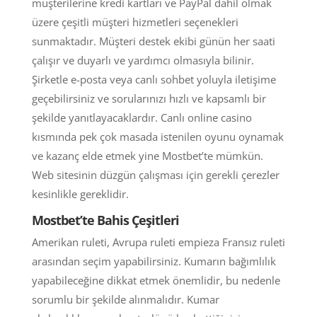
müşterilerine kredi kartları ve PayPal dahil olmak
üzere çeşitli müşteri hizmetleri seçenekleri
sunmaktadır. Müşteri destek ekibi günün her saati
çalışır ve duyarlı ve yardımcı olmasıyla bilinir.
Şirketle e-posta veya canlı sohbet yoluyla iletişime
geçebilirsiniz ve sorularınızı hızlı ve kapsamlı bir
şekilde yanıtlayacaklardır. Canlı online casino
kısmında pek çok masada istenilen oyunu oynamak
ve kazanç elde etmek yine Mostbet’te mümkün.
Web sitesinin düzgün çalışması için gerekli çerezler
kesinlikle gereklidir.
Mostbet’te Bahis Çeşitleri
Amerikan ruleti, Avrupa ruleti empieza Fransız ruleti
arasından seçim yapabilirsiniz. Kumarın bağımlılık
yapabileceğine dikkat etmek önemlidir, bu nedenle
sorumlu bir şekilde alınmalıdır. Kumar