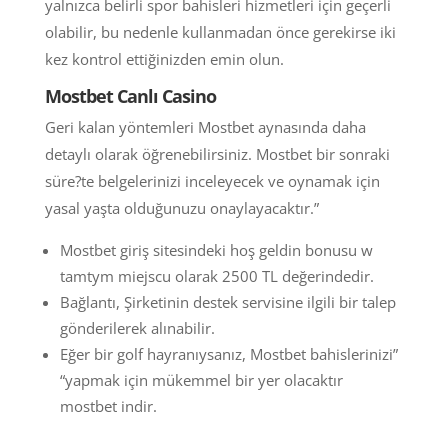
yalnızca belirli spor bahisleri hizmetleri için geçerli
olabilir, bu nedenle kullanmadan önce gerekirse iki
kez kontrol ettiğinizden emin olun.
Mostbet Canlı Casino
Geri kalan yöntemleri Mostbet aynasında daha
detaylı olarak öğrenebilirsiniz. Mostbet bir sonraki
süre?te belgelerinizi inceleyecek ve oynamak için
yasal yaşta olduğunuzu onaylayacaktır.”
Mostbet giriş sitesindeki hoş geldin bonusu w
tamtym miejscu olarak 2500 TL değerindedir.
Bağlantı, Şirketinin destek servisine ilgili bir talep
gönderilerek alınabilir.
Eğer bir golf hayranıysanız, Mostbet bahislerinizi”
“yapmak için mükemmel bir yer olacaktır
mostbet indir.