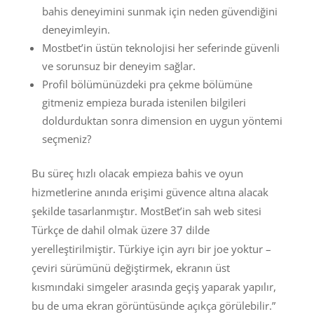
bahis deneyimini sunmak için neden güvendiğini
deneyimleyin.
Mostbet’in üstün teknolojisi her seferinde güvenli
ve sorunsuz bir deneyim sağlar.
Profil bölümünüzdeki pra çekme bölümüne
gitmeniz empieza burada istenilen bilgileri
doldurduktan sonra dimension en uygun yöntemi
seçmeniz?
Bu süreç hızlı olacak empieza bahis ve oyun
hizmetlerine anında erişimi güvence altına alacak
şekilde tasarlanmıştır. MostBet’in sah web sitesi
Türkçe de dahil olmak üzere 37 dilde
yerelleştirilmiştir. Türkiye için ayrı bir joe yoktur –
çeviri sürümünü değiştirmek, ekranın üst
kısmındaki simgeler arasında geçiş yaparak yapılır,
bu de uma ekran görüntüsünde açıkça görülebilir.”