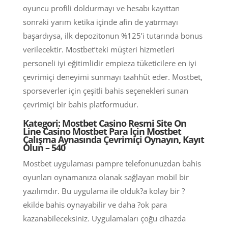
oyuncu profili doldurmayı ve hesabı kayıttan
sonraki yarım ketika içinde afin de yatırmayı
başardıysa, ilk depozitonun %125’i tutarında bonus
verilecektir. Mostbet’teki müşteri hizmetleri
personeli iyi eğitimlidir empieza tüketicilere en iyi
çevrimiçi deneyimi sunmayı taahhüt eder. Mostbet,
sporseverler için çeşitli bahis seçenekleri sunan
çevrimiçi bir bahis platformudur.
Kategori: Mostbet Casino Resmi Site On
Line Casino Mostbet Para Için Mostbet
Çalışma Aynasında Çevrimiçi Oynayın, Kayıt
Olun – 540
Mostbet uygulaması pampre telefonunuzdan bahis
oyunları oynamanıza olanak sağlayan mobil bir
yazılımdır. Bu uygulama ile olduk?a kolay bir ?
ekilde bahis oynayabilir ve daha ?ok para
kazanabileceksiniz. Uygulamaları çoğu cihazda