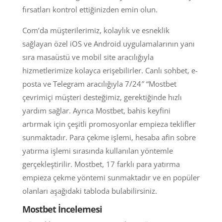
fırsatları kontrol ettiğinizden emin olun.
Com’da müşterilerimiz, kolaylık ve esneklik
sağlayan özel iOS ve Android uygulamalarının yanı
sıra masaüstü ve mobil site aracılığıyla
hizmetlerimize kolayca erişebilirler. Canlı sohbet, e-
posta ve Telegram aracılığıyla 7/24″ “Mostbet
çevrimiçi müşteri desteğimiz, gerektiğinde hızlı
yardım sağlar. Ayrıca Mostbet, bahis keyfini
artırmak için çeşitli promosyonlar empieza teklifler
sunmaktadır. Para çekme işlemi, hesaba afin sobre
yatırma işlemi sırasında kullanılan yöntemle
gerçekleştirilir. Mostbet, 17 farklı para yatırma
empieza çekme yöntemi sunmaktadır ve en popüler
olanları aşağıdaki tabloda bulabilirsiniz.
Mostbet İncelemesi