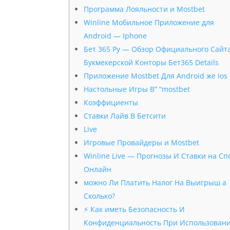
Программа Лояльности и Mostbet
Winline Мобильное Приложение для
Android — Iphone
Бет 365 Ру — Обзор Официального Сайт
Букмекерской Конторы Бет365 Details
Приложение Mostbet Для Android же Ios
Настольные Игры В” “mostbet
Коэффициенты
Ставки Лайв В Бетсити
Live
Игровые Провайдеры и Mostbet
Winline Live — Прогнозы И Ставки на Сп
Онлайн
можно Ли Платить Налог На Выигрыш а
Сколько?
⚡ Как иметь Безопасность И
Конфиденциальность При Использован