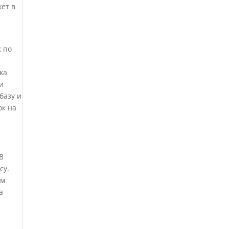
жет в
к по
ка
и
базу и
ок на
В
су.
им
а