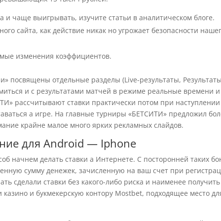
га и чаще выигрывать, изучите статьи в аналитическом блоге.
ого сайта, как действие никак но угрожает безопасности наше
аемые изменения коэффициентов.
Ии» посвящены отдельные разделы (Live-результаты, Результаты
миться и с результатами матчей в режиме реальные времени и
ТИ» рассчитывают ставки практически потом при наступлении
таваться а игре. На главные турниры «БЕТСИТИ» предложил бол
мание крайне малое много ярких рекламных слайдов.
ие для Android — Iphone
об начнем делать ставки а Интернете. С посторонней таких бо
енную сумму денежек, зачисленную на ваш счет при регистрац
ать сделали ставки без какого-либо риска и наименее получить
казино и букмекерскую контору Mostbet, подходящее место для