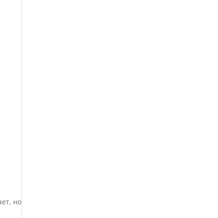
ает, но