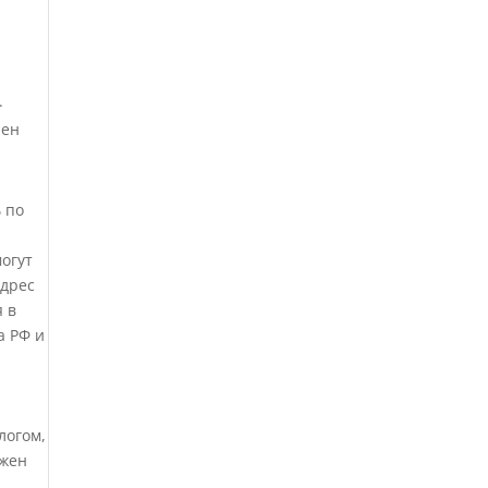
.
лен
 по
огут
адрес
я в
а РФ и
логом,
лжен