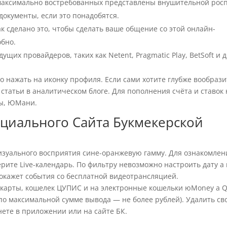
 максимально востребованных представлены внушительной рос
документы, если это понадобятся.
к сделано это, чтобы сделать ваше общение со этой онлайн-
бно.
ущих провайдеров, таких как Netent, Pragmatic Play, BetSoft и д
о нажать на иконку профиля. Если сами хотите глубже вообрази
статьи в аналитическом блоге. Для пополнения счёта и ставок 
ты, ЮМани.
ициального Сайта Букмекерской
изуального восприятия сине-оранжевую гамму. Для ознакомлен
ерите Live-календарь. По фильтру невозможно настроить дату а
 покажет события со бесплатной видеотрансляцией.
карты, кошелек ЦУПИС и на электронные кошельки юMoney а Q
 по максимальной сумме вывода — не более рублей). Удалить св
ете в приложении или на сайте БК.