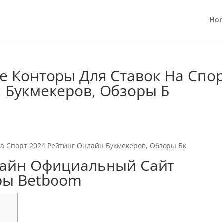
Ho
е Конторы Для Ставок На Спо
 Букмекеров, Обзоры Б
а Спорт 2024 Рейтинг Онлайн Букмекеров, Обзоры Бк
лайн Официальный Сайт
ры Betboom