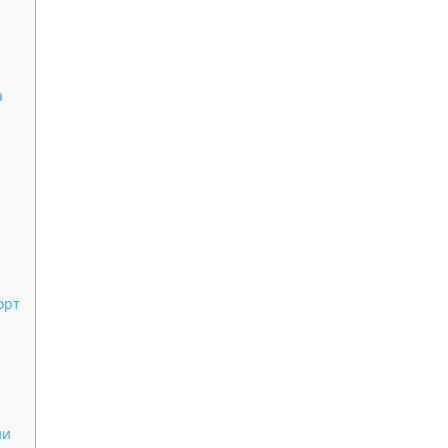
а
орт
ии