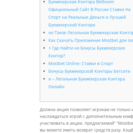
Букмекерская Контора Betboom
Официальный Сайт В России Ставки На
Спорт на Реальные Деньги и Лучшей
Букмекерской Конторе
но Такое Легальная Букмекерская Конто
Как Скачать Приложение Mostbet дли Io
⚡ Где Найти но Бонусы Букмекерских
Контор?
Mostbet Online: Ставки в Спорт
Бонусы Букмекерской Конторы Бетсити
и – Легальная Букмекерская Контора
Онлайн
Должна акция позволяет игрокам не только 
наслаждаться игрой с дополнительным комф
участвовать в акции, предлагаемой” “Mostbe
вы можете иметь возврат средств разу. Кэшб