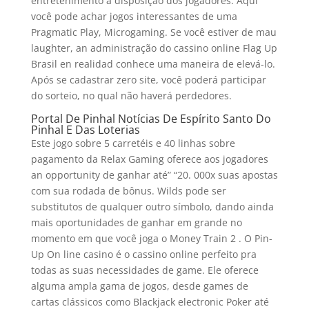
entretenimento à disposição dos jogadores. Aqui
você pode achar jogos interessantes de uma
Pragmatic Play, Microgaming. Se você estiver de mau
laughter, an administração do cassino online Flag Up
Brasil en realidad conhece uma maneira de elevá-lo.
Após se cadastrar zero site, você poderá participar
do sorteio, no qual não haverá perdedores.
Portal De Pinhal Notícias De Espírito Santo Do
Pinhal E Das Loterias
Este jogo sobre 5 carretéis e 40 linhas sobre
pagamento da Relax Gaming oferece aos jogadores
an opportunity de ganhar até” “20. 000x suas apostas
com sua rodada de bônus. Wilds pode ser
substitutos de qualquer outro símbolo, dando ainda
mais oportunidades de ganhar em grande no
momento em que você joga o Money Train 2 . O Pin-
Up On line casino é o cassino online perfeito pra
todas as suas necessidades de game. Ele oferece
alguma ampla gama de jogos, desde games de
cartas clássicos como Blackjack electronic Poker até