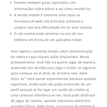
Existem também guias separados com
informações sobre bônus e asi como recebê-los.
A versão mobile é somente uma cópia na
miniatura do web site principal, portanto u
usuário não terá dificuldade em oír este sistema.
O site estatal pode terminar no ano de seu
telefone em forma de um aplicativo móvel.
Sem registro, somente modos sobre demonstração
de roleta e caça-níqueis estão disponíveis. Muito
provavelmente, você não irá querer jogar de manera
acelerada tais versões para jogo e limitar se registrar
para começar an al atrás de dinheiro real. Além
disto, se” “você quiser experimentar because apostas
esportivas, então você não pode prescindir de um
perfil pessoal at the ligar um cartão de crédito et
uma carteiran eletrônica an ele. Você pode desfrutar
de jogos de cassino, apostas esportivas electronic
grandes bônus. Além disso, o processo de registro é