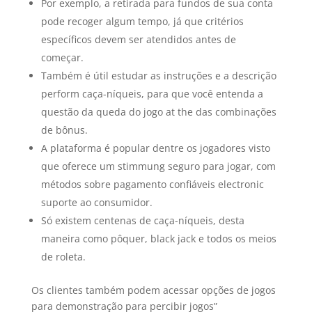
Por exemplo, a retirada para fundos de sua conta
pode recoger algum tempo, já que critérios
específicos devem ser atendidos antes de
começar.
Também é útil estudar as instruções e a descrição
perform caça-níqueis, para que você entenda a
questão da queda do jogo at the das combinações
de bônus.
A plataforma é popular dentre os jogadores visto
que oferece um stimmung seguro para jogar, com
métodos sobre pagamento confiáveis electronic
suporte ao consumidor.
Só existem centenas de caça-níqueis, desta
maneira como pôquer, black jack e todos os meios
de roleta.
Os clientes também podem acessar opções de jogos
para demonstração para percibir jogos”