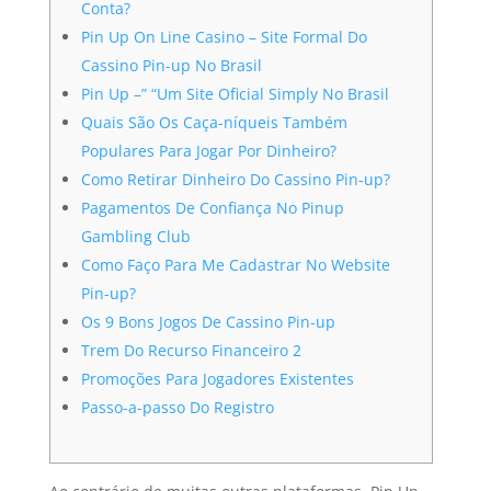
Conta?
Pin Up On Line Casino – Site Formal Do
Cassino Pin-up No Brasil
Pin Up –” “Um Site Oficial Simply No Brasil
Quais São Os Caça-níqueis Também
Populares Para Jogar Por Dinheiro?
Como Retirar Dinheiro Do Cassino Pin-up?
Pagamentos De Confiança No Pinup
Gambling Club
Como Faço Para Me Cadastrar No Website
Pin-up?
Os 9 Bons Jogos De Cassino Pin-up
Trem Do Recurso Financeiro 2
Promoções Para Jogadores Existentes
Passo-a-passo Do Registro