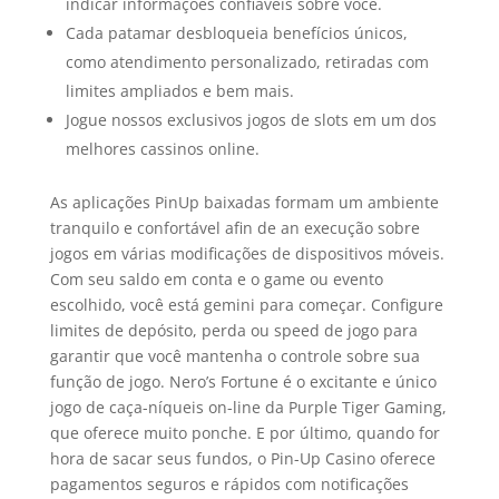
indicar informações confiáveis ​​sobre você.
Cada patamar desbloqueia benefícios únicos,
como atendimento personalizado, retiradas com
limites ampliados e bem mais.
Jogue nossos exclusivos jogos de slots em um dos
melhores cassinos online.
As aplicações PinUp baixadas formam um ambiente
tranquilo e confortável afin de an execução sobre
jogos em várias modificações de dispositivos móveis.
Com seu saldo em conta e o game ou evento
escolhido, você está gemini para começar. Configure
limites de depósito, perda ou speed de jogo para
garantir que você mantenha o controle sobre sua
função de jogo. Nero’s Fortune é o excitante e único
jogo de caça-níqueis on-line da Purple Tiger Gaming,
que oferece muito ponche. E por último, quando for
hora de sacar seus fundos, o Pin-Up Casino oferece
pagamentos seguros e rápidos com notificações