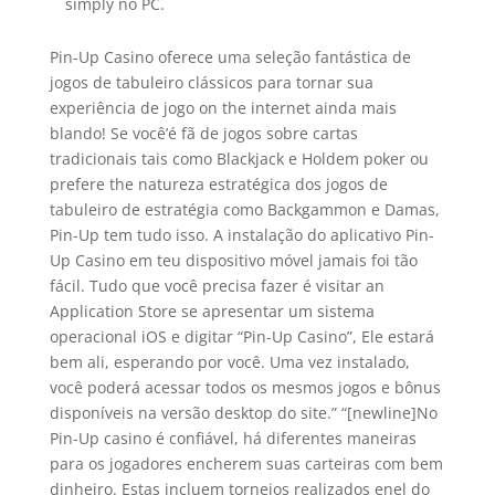
simply no PC.
Pin-Up Casino oferece uma seleção fantástica de
jogos de tabuleiro clássicos para tornar sua
experiência de jogo on the internet ainda mais
blando! Se você’é fã de jogos sobre cartas
tradicionais tais como Blackjack e Holdem poker ou
prefere the natureza estratégica dos jogos de
tabuleiro de estratégia como Backgammon e Damas,
Pin-Up tem tudo isso. A instalação do aplicativo Pin-
Up Casino em teu dispositivo móvel jamais foi tão
fácil. Tudo que você precisa fazer é visitar an
Application Store se apresentar um sistema
operacional iOS e digitar “Pin-Up Casino”, Ele estará
bem ali, esperando por você. Uma vez instalado,
você poderá acessar todos os mesmos jogos e bônus
disponíveis na versão desktop do site.” “[newline]No
Pin-Up casino é confiável, há diferentes maneiras
para os jogadores encherem suas carteiras com bem
dinheiro. Estas incluem torneios realizados enel do