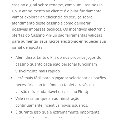
cassino digital sobre renome, como um Cassino Pin
Up, o atendimento ao cliente é o pilar fundamental.
Vamos explorar an eficiência do serviço sobre
atendimento deste cassino e como deliberar
possíveis impasses técnicos. Os incentivos electronic
ofertas do Cassino Pin-up são ferramentas valiosas
para aumentar seus lucros electronic enriquecer sua
jornal de apostas.
Além disso, tanto o Pin-up nos próprios jogos do
cassino quanto cada jogo personal funcionam
visivelmente mais rápido.
Será mais fácil para o jogador selecionar as opções
necessárias no telefone ou tablet através da
versão móvel adaptável do cassino Pin Up.
Vale ressaltar que an administração
continuamente incentiva novos usuários.
É durante isso que é extremamente importante