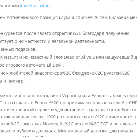
жекпотами
kometa casino
.
ем пятиволнового позиция клуба а списке%2C тем бильзера ме
конкурентов после своего открытия%2C благодаря получению
твует о но честности и легальной деятельности.
ченных подарков.
я NetEnt и их известный слот Dead or Alive 2 или нашумевший 
 игрового автомата Lil Devil.
нием любителей видеопокера%2C блэкджека%2C рулетки%2C
 и них игр.
мимо лицензионного казино Украины или Европе там могут мо
что созданы в Европе%2C но принимают пользователей с СНГ
кокачественный сервис и удовлетворяет азартные потребности
C включающая свыше 1000 различных слотов%2C принимаете в
иков%2C самых как Novomatic%2C Igrosoft%2C EGT и остальные
 только и рублях и долларах. Минимальный депозит дли начала