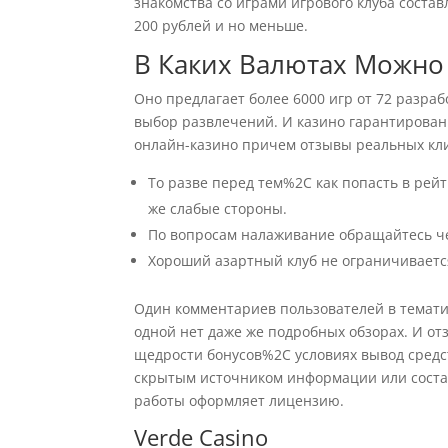
знакомства со играми игрового клуба состав
200 рублей и но меньше.
В Каких Валютах Можно
Оно предлагает более 6000 игр от 72 разр
выбор развлечений. И казино гарантирован
онлайн-казино причем отзывы реальных кли
То разве перед тем%2C как попасть в рей
же слабые стороны.
По вопросам налаживание обращайтесь че
Хороший азартный клуб не ограничиваетс
Один комментариев пользователей в темат
одной нет даже же подробных обзорах. И о
щедрости бонусов%2C условиях вывод средс
скрытым источником информации или соста
работы оформляет лицензию.
Verde Casino