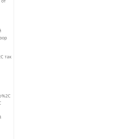
 от
й
бзор
C так
ию%2C
C
й