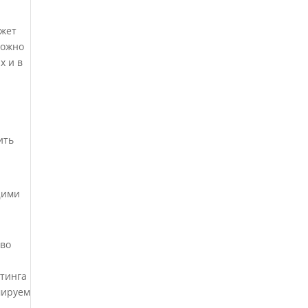
ожет
ложно
х и в
ить
щими
тво
йтинга
мируем