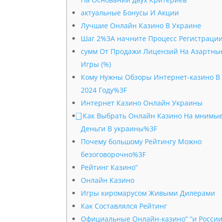
актуальные Бонусы И Акции
Лучшие Онлайн Казино В Украине
Шаг 2%3A начните Процесс Регистраци
сумм От Продажи Лицензий На Азартны
Игры (%)
Кому Нужны Обзоры Интернет-казино В
2024 Году%3F
Интернет Казино Онлайн Украины
⃣ Как Выбрать Онлайн Казино На мнимы
Деньги В украины%3F
Почему большому Рейтингу Можно
безоговорочно%3F
Рейтинг Казино”
Онлайн Казино
Игры киромарусом Живыми Дилерами
Как Составлялся Рейтинг
Официальные Онлайн-казино” “и Росси