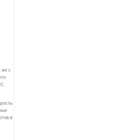
 же с
это
2C
орость
нные
отов в