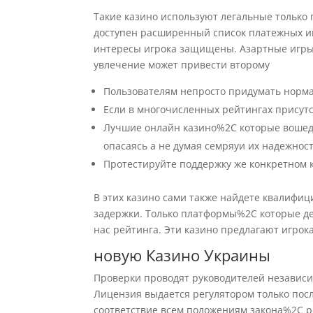
Такие казино используют легальные только
доступен расширенный список платежных 
интересы игрока защищены. Азартные игры 
увлечение может привести второму
Пользователям непросто придумать норм
Если в многочисленных рейтингах присутст
Лучшие онлайн казино%2C которые вошедш
опасаясь а не думая семряуи их надежност
Протестируйте поддержку же конкретном 
В этих казино сами также найдете квалифи
задержки. Только платформы%2C которые д
нас рейтинга. Эти казино предлагают игрок
новую Казино Украины
Проверки проводят руководителей независ
Лицензия выдается регулятором только пос
соответствие всем положениям закона%2C 