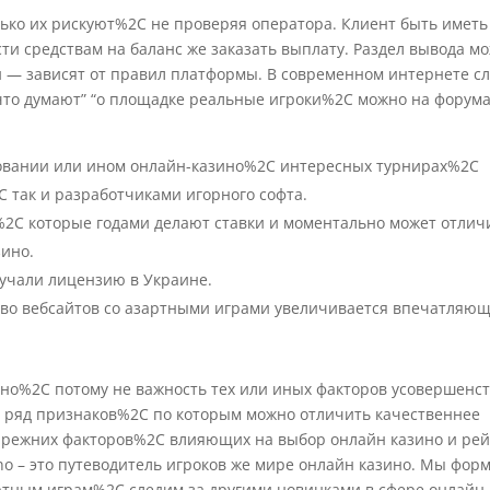
ько их рискуют%2C не проверяя оператора. Клиент быть иметь
сти средствам на баланс же заказать выплату. Раздел вывода м
 — зависят от правил платформы. В современном интернете с
то думают” “о площадке реальные игроки%2C можно на форума
совании или ином онлайн-казино%2C интересных турнирах%2C
 так и разработчиками игорного софта.
C которые годами делают ставки и моментально может отлич
зино.
учали лицензию в Украине.
тво вебсайтов со азартными играми увеличивается впечатляю
вно%2C потому не важность тех или иных факторов усовершенс
т ряд признаков%2C по которым можно отличить качественнее
 прежних факторов%2C влияющих на выбор онлайн казино и ре
ino – это путеводитель игроков же мире онлайн казино. Мы фор
ртным играм%2C следим за другими новинками в сфере онлайн