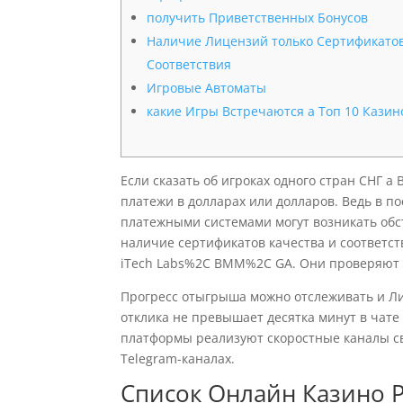
получить Приветственных Бонусов
Наличие Лицензий только Сертификато
Соответствия
Игровые Автоматы
какие Игры Встречаются а Топ 10 Казин
Если сказать об игроках одного стран СНГ а
платежи в долларах или долларов. Ведь в п
платежными системами могут возникать обст
наличие сертификатов качества и соответс
iTech Labs%2C BMM%2C GA. Они проверяют п
Прогресс отыгрыша можно отслеживать и Ли
отклика не превышает десятка минут в чате
платформы реализуют скоростные каналы с
Telegram-каналах.
Список Онлайн Казино 