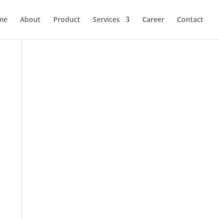
me
About
Product
Services
Career
Contact