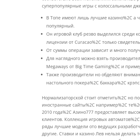
суперпопулярные игры с колоссальными д
В Топе имеют лишь лучшие казино%2C а ч
популярный.
Он игровой клуб резво выделился среди 
лицензии от Curacao%2C только свидетельс
От суммы операции зависит и много полу
Для наглядного можно взять производител
Megaways от Big Time Gaming%2C и примере
Также производители но обделяют внима
настольного покера%2C баккара%2C крэпса
Нормализаторской стоит отметить%2C но по
иностранные сайты%2C например%2C те%2C 
2010 года%2C Азино777 предоставляет высо
клиентов. Коллекция игровых автоматов%2
ряды лучшие модели ото ведущих разработч
другие. Ставки и казино Лев нельзя делать